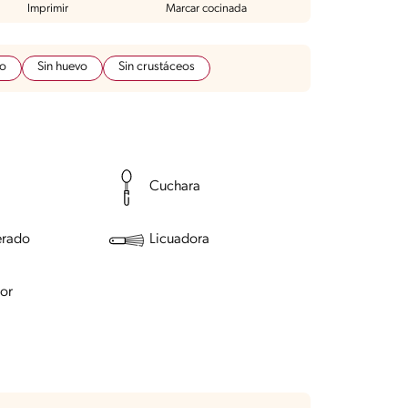
Imprimir
Marcar cocinada
do
Sin huevo
Sin crustáceos
Cuchara
erado
Licuadora
or