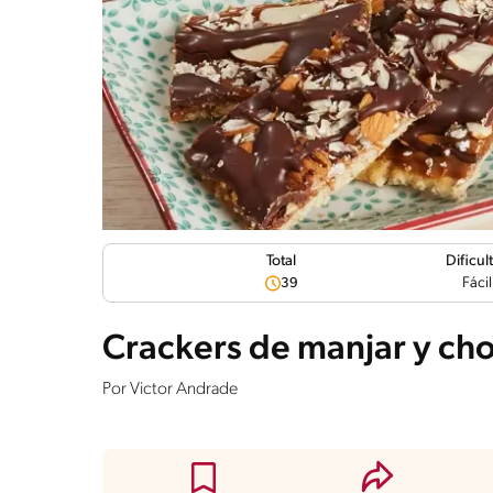
Dificul
Total
Fácil
39
Crackers de manjar y ch
Por
Victor Andrade