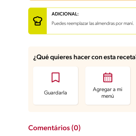
Carbohidratos
24 g
ADICIONAL:
Energía
173.8 kcal
Puedes reemplazar las almendras por maní.
Grasas
7.4 g
Fibra
1.4 g
Proteína
3.6 g
Grasas saturadas
3.3 g
Sodio
54.5 mg
Azúcares
20.6 g
¿Qué quieres hacer con esta receta
Agregar a mi
Guardarla
menú
Comentários (0)