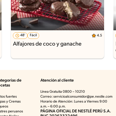
48'
Fácil
4.5
Alfajores de coco y ganache
tegorias de
Atención al cliente
cetas
Línea Gratuita 0800 – 10210
atos fuertes
Correo: servicioalconsumidor@pe.nestle.com
pas y Cremas
Horario de Atención: Lunes a Viernes 9:00
queos
a.m. – 6:00 p.m.
PÁGINA OFICIAL DE NESTLÉ PERÚ S.A.
stres peruanos