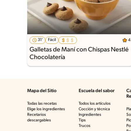
31'
Fácil
4
Galletas de Maní con Chispas Nestlé
Chocolatería
Mapa del Sitio
Escuela del sabor
Ca
Re
Todas las recetas
Todos los artículos
Elige los ingredientes
Cocción y técnica
Pl
Recetarios
Ingredientes
So
descargables
Tips
Pi
Trucos
Po