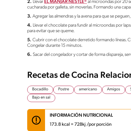
2.
Llevar
EL MANJAR NESTLÉ®
al microondas por 20 s
cucharada por galleta, sin moverlas. Formando una capa
3.
Agregar las almendras y la avena para que se peguen, y
4.
Llevar el chocolate para fundir al microondas por la
para evitar que se queme.
5.
Cubrir con el chocolate derretido formando líneas. C
Congelar durante 15 minutos.
6.
Sacar del congelador y cortar de forma dispareja, serv
Recetas de Cocina Relaci
Bocadillo
Postre
americano
Amigos
Bajo en sal
INFORMACIÓN NUTRICIONAL
173.8 kcal = 728kj /por porción