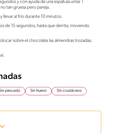
egundos y con ayuda de una espátula untar 1
 no tan gruesa pero pareja.
 llevar al frío durante 10 minutos.
psos de 15 segundos, hasta que derrita, moviendo
olocar sobre el chocolate las almendras trozadas.
ir.
onadas
Sin pescado
Sin huevo
Sin crustáceos