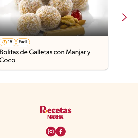
15'
Fácil
27'
Bolitas de Galletas con Manjar y
Mous
Coco