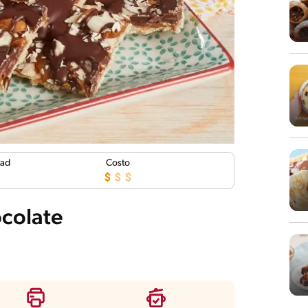
tad
Costo
ocolate