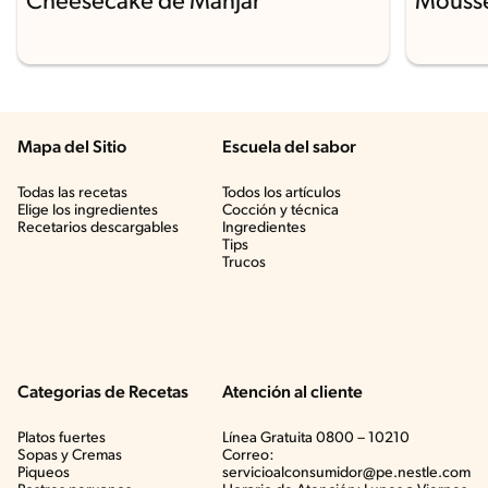
Cheesecake de Manjar
Mousse
Mapa del Sitio
Escuela del sabor
Todas las recetas
Todos los artículos
Elige los ingredientes
Cocción y técnica
Recetarios descargables
Ingredientes
Tips
Trucos
Categorias de Recetas
Atención al cliente
Platos fuertes
Línea Gratuita 0800 – 10210
Sopas y Cremas
Correo:
Piqueos
servicioalconsumidor@pe.nestle.com