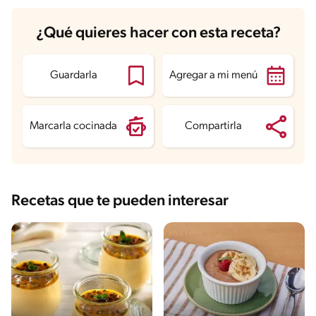
Carbohidratos
23.1 g
¿Qué quieres hacer con esta receta?
Energía
254.1 kcal
Grasas
15.9 g
Fibra
1 g
Proteína
5.9 g
Guardarla
Agregar a mi menú
Grasas saturadas
7.1 g
Sodio
150.8 mg
Azúcares
21 g
Marcarla cocinada
Compartirla
Recetas que te pueden interesar