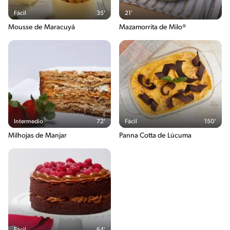
Fácil
35'
21'
Mousse de Maracuyá
Mazamorrita de Milo®
Intermedio
72'
Fácil
150'
Milhojas de Manjar
Panna Cotta de Lúcuma
Fácil
64'