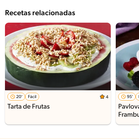
Recetas relacionadas
20'
Fácil
95'
4
Tarta de Frutas
Pavlov
Framb