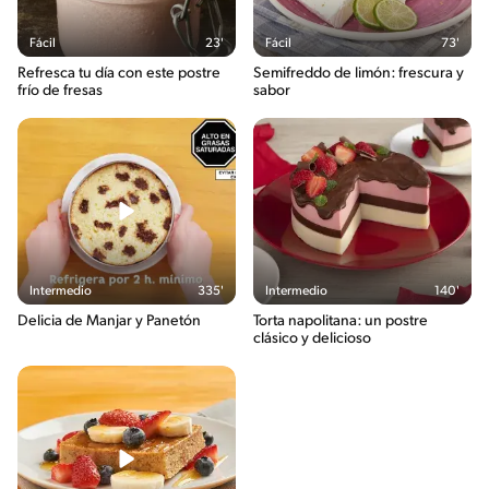
Fácil
23'
Fácil
73'
Refresca tu día con este postre
Semifreddo de limón: frescura y
frío de fresas
sabor
Intermedio
335'
Intermedio
140'
Delicia de Manjar y Panetón
Torta napolitana: un postre
clásico y delicioso