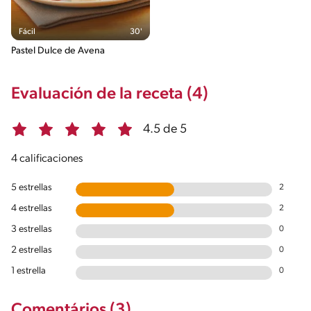
Fácil
30'
Pastel Dulce de Avena
Evaluación de la receta (4)
4.5 de 5
4 calificaciones
5 estrellas
2
4 estrellas
2
3 estrellas
0
2 estrellas
0
1 estrella
0
Comentários (3)