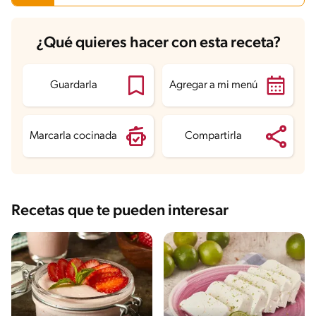
Carbohidratos
32.8 g
¿Qué quieres hacer con esta receta?
Energía
235.3 kcal
Grasas
9.8 g
Fibra
0.9 g
Proteína
4.5 g
Guardarla
Agregar a mi menú
Grasas saturadas
6.2 g
Sodio
75.6 mg
Azúcares
29 g
Marcarla cocinada
Compartirla
Recetas que te pueden interesar