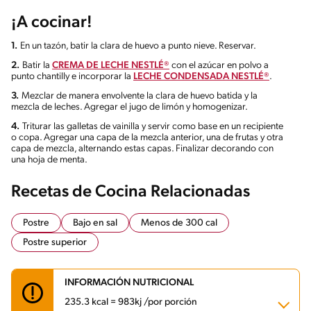
¡A cocinar!
1.
En un tazón, batir la clara de huevo a punto nieve. Reservar.
2.
Batir la
CREMA DE LECHE NESTLÉ®
con el azúcar en polvo a
punto chantilly e incorporar la
LECHE CONDENSADA NESTLÉ®
.
3.
Mezclar de manera envolvente la clara de huevo batida y la
mezcla de leches. Agregar el jugo de limón y homogenizar.
4.
Triturar las galletas de vainilla y servir como base en un recipiente
o copa. Agregar una capa de la mezcla anterior, una de frutas y otra
capa de mezcla, alternando estas capas. Finalizar decorando con
una hoja de menta.
Recetas de Cocina Relacionadas
Postre
Bajo en sal
Menos de 300 cal
Postre superior
INFORMACIÓN NUTRICIONAL
235.3 kcal = 983kj /por porción