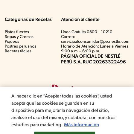
Categorias de Recetas
Atención al cliente
Platos fuertes
Línea Gratuita 0800 – 10210
Sopas y Cremas
Correo:
Piqueos
servicioalconsumidor@pe.nestle.com
Postres peruanos
Horario de Atención: Lunes a Viernes
Recetas fáciles
9:00 a.m. – 6:00 p.m.
PÁGINA OFICIAL DE NESTLÉ
PERÚ S.A. RUC 20263322496
Al hacer clic en “Aceptar todas las cookies”, usted
acepta que las cookies se guarden en su
dispositivo para mejorar la navegación del sitio,
analizar el uso del mismo, y colaborar con nuestros
©2019, Nestlé. Marcas registradas por Société del Produits Nestlé,
estudios para marketing.
Más información
S.A. Vevey (Suiza)