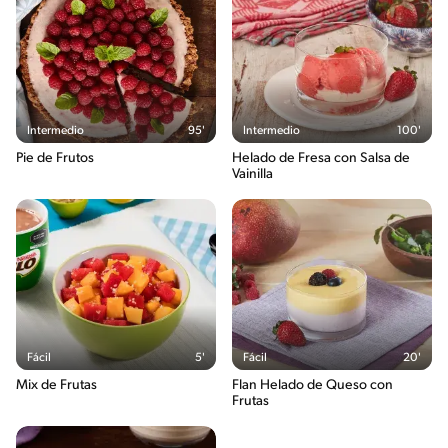
Intermedio
95'
Intermedio
100'
Pie de Frutos
Helado de Fresa con Salsa de
Vainilla
Fácil
5'
Fácil
20'
Mix de Frutas
Flan Helado de Queso con
Frutas