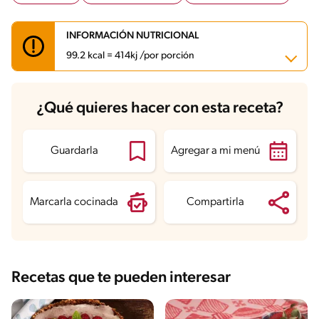
INFORMACIÓN NUTRICIONAL
99.2 kcal = 414kj /por porción
Carbohidratos
18.6 g
¿Qué quieres hacer con esta receta?
Energía
99.2 kcal
Grasas
0.7 g
Fibra
0.2 g
Proteína
5.3 g
Guardarla
Agregar a mi menú
Grasas saturadas
0.4 g
Sodio
23.7 mg
Azúcares
17.9 g
Marcarla cocinada
Compartirla
Recetas que te pueden interesar