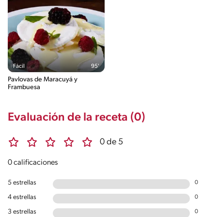
Fácil
95'
Pavlovas de Maracuyá y
Frambuesa
Evaluación de la receta (0)
0 de 5
0 calificaciones
5 estrellas
0
4 estrellas
0
3 estrellas
0