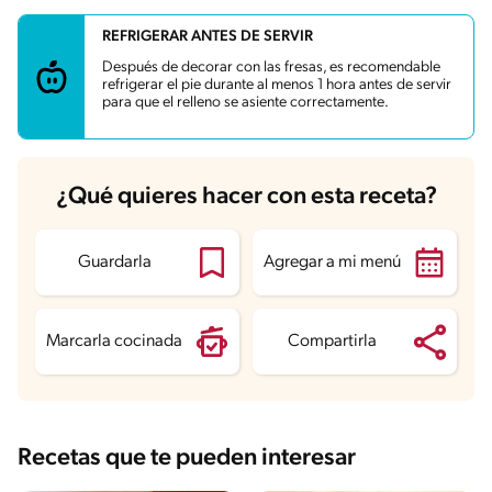
REFRIGERAR ANTES DE SERVIR
Carbohidratos
80.8 g
Energía
687.5 kcal
Después de decorar con las fresas, es recomendable
Grasas
35.9 g
refrigerar el pie durante al menos 1 hora antes de servir
Fibra
1.8 g
para que el relleno se asiente correctamente.
Proteína
12.2 g
Grasas saturadas
18.5 g
Sodio
298.9 mg
Azúcares
63.3 g
¿Qué quieres hacer con esta receta?
Guardarla
Agregar a mi menú
Marcarla cocinada
Compartirla
Recetas que te pueden interesar