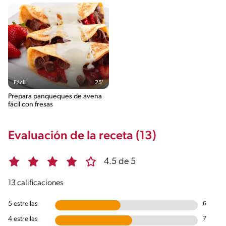
Fácil
25'
Prepara panqueques de avena
fácil con fresas
Evaluación de la receta (13)
4.5 de 5
13 calificaciones
5 estrellas
6
4 estrellas
7