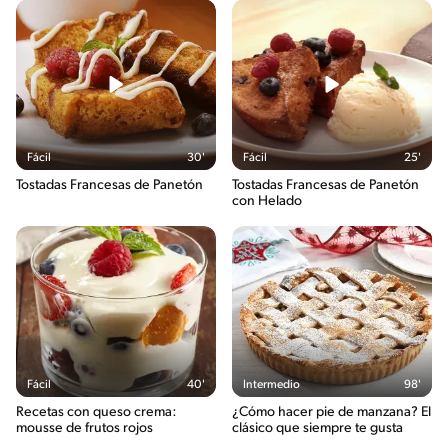
Fácil
30'
Fácil
25'
Tostadas Francesas de Panetón
Tostadas Francesas de Panetón
con Helado
Fácil
40'
Intermedio
98'
Recetas con queso crema:
¿Cómo hacer pie de manzana? El
mousse de frutos rojos
clásico que siempre te gusta