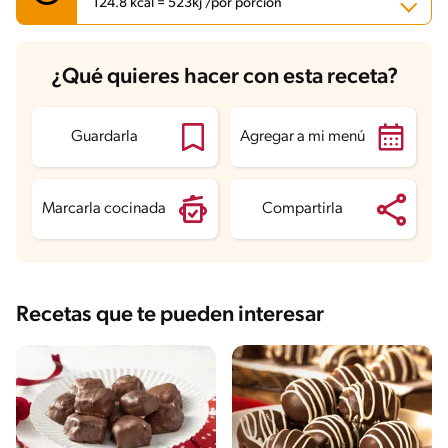
124.8 kcal = 523kj /por porción
Carbohidratos
13.3 g
¿Qué quieres hacer con esta receta?
Energía
124.8 kcal
Grasas
8.2 g
Fibra
2.2 g
Proteína
1.1 g
Guardarla
Agregar a mi menú
Grasas saturadas
7.4 g
Sodio
4.2 mg
Azúcares
9.1 g
Marcarla cocinada
Compartirla
Recetas que te pueden interesar