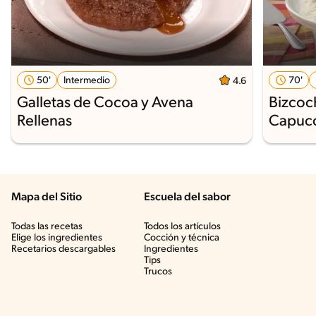
50'
Intermedio
70'
4.6
Galletas de Cocoa y Avena
Bizcoc
Rellenas
Capuc
Mapa del Sitio
Escuela del sabor
Todas las recetas
Todos los artículos
Elige los ingredientes
Cocción y técnica
Recetarios descargables
Ingredientes
Tips
Trucos