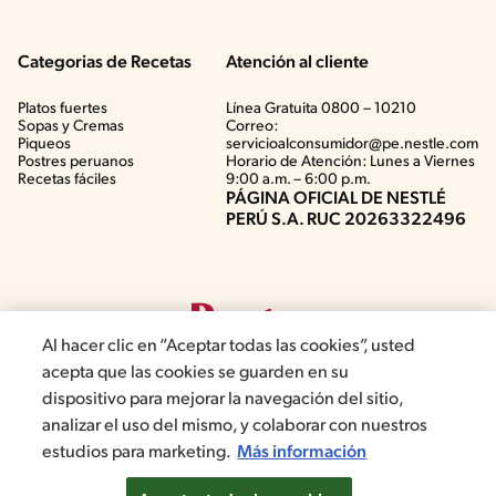
Categorias de Recetas
Atención al cliente
Platos fuertes
Línea Gratuita 0800 – 10210
Sopas y Cremas
Correo:
Piqueos
servicioalconsumidor@pe.nestle.com
Postres peruanos
Horario de Atención: Lunes a Viernes
Recetas fáciles
9:00 a.m. – 6:00 p.m.
PÁGINA OFICIAL DE NESTLÉ
PERÚ S.A. RUC 20263322496
Al hacer clic en “Aceptar todas las cookies”, usted
acepta que las cookies se guarden en su
dispositivo para mejorar la navegación del sitio,
analizar el uso del mismo, y colaborar con nuestros
©2019, Nestlé. Marcas registradas por Société del Produits Nestlé,
estudios para marketing.
Más información
S.A. Vevey (Suiza)