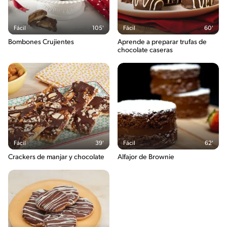
Fácil
105'
Fácil
60'
Bombones Crujientes
Aprende a preparar trufas de
chocolate caseras
Fácil
39'
Fácil
62'
Crackers de manjar y chocolate
Alfajor de Brownie