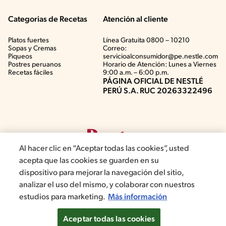
Categorias de Recetas
Atención al cliente
Platos fuertes
Línea Gratuita 0800 – 10210
Sopas y Cremas
Correo:
Piqueos
servicioalconsumidor@pe.nestle.com
Postres peruanos
Horario de Atención: Lunes a Viernes
Recetas fáciles
9:00 a.m. – 6:00 p.m.
PÁGINA OFICIAL DE NESTLÉ
PERÚ S.A. RUC 20263322496
Al hacer clic en “Aceptar todas las cookies”, usted
acepta que las cookies se guarden en su
dispositivo para mejorar la navegación del sitio,
analizar el uso del mismo, y colaborar con nuestros
©2019, Nestlé. Marcas registradas por Société del Produits Nestlé,
estudios para marketing.
Más información
S.A. Vevey (Suiza)
Aceptar todas las cookies
Términos y Condiciones de Promociones
Aviso de privacidad