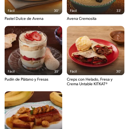
Fácil
30'
Fácil
33'
Pastel Dulce de Avena
Avena Cremosita
Fácil
35'
Fácil
30'
Pudín de Plátano y Fresas
Creps con Helado, Fresa y
Crema Untable KITKAT®