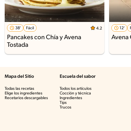
38'
Fácil
12'
4.2
Pancakes con Chía y Avena
Avena 
Tostada
Mapa del Sitio
Escuela del sabor
Todas las recetas
Todos los artículos
Elige los ingredientes
Cocción y técnica
Recetarios descargables
Ingredientes
Tips
Trucos