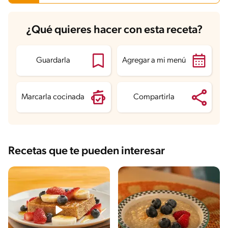
Carbohidratos
47.9 g
¿Qué quieres hacer con esta receta?
Energía
308.3 kcal
Grasas
7.9 g
Fibra
3.8 g
Proteína
11.9 g
Guardarla
Agregar a mi menú
Grasas saturadas
3.9 g
Sodio
186.8 mg
Azúcares
22.3 g
Marcarla cocinada
Compartirla
Recetas que te pueden interesar