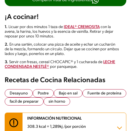
Compartir lista de ingredientes
¡A cocinar!
1.
Licuar por dos minutos 1 taza de
IDEAL® CREMOSITA
con la
avena, la harina, los huevos y la esencia de vainilla. Retirar y dejar
reposar por unos 10 minutos.
2.
En una sartén, colocar una pizca de aceite y echar un cucharón
de la mezcla, formando un círculo. Dejar que se cocinen por ambos
lados y luego, ponerlos en un plato.
3.
Servir con fresas, cereal CHOCAPIC® y 1 cucharada de
LECHE
CONDENSADA NESTLÉ®
por panqueque.
Recetas de Cocina Relacionadas
Desayuno
Postre
Bajo en sal
Fuente de proteina
facil de preparar
sin horno
INFORMACIÓN NUTRICIONAL
308.3 kcal = 1,289kj /por porción