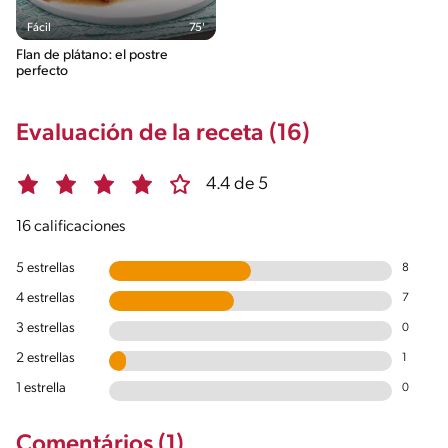
Fácil
75'
Flan de plátano: el postre
perfecto
Evaluación de la receta (16)
4.4 de 5
16 calificaciones
5 estrellas
8
4 estrellas
7
3 estrellas
0
2 estrellas
1
1 estrella
0
Comentários (1)