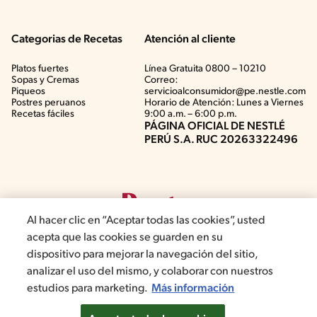
Categorias de Recetas
Atención al cliente
Platos fuertes
Línea Gratuita 0800 – 10210
Sopas y Cremas
Correo:
Piqueos
servicioalconsumidor@pe.nestle.com
Postres peruanos
Horario de Atención: Lunes a Viernes
Recetas fáciles
9:00 a.m. – 6:00 p.m.
PÁGINA OFICIAL DE NESTLÉ
PERÚ S.A. RUC 20263322496
Al hacer clic en “Aceptar todas las cookies”, usted
acepta que las cookies se guarden en su
dispositivo para mejorar la navegación del sitio,
analizar el uso del mismo, y colaborar con nuestros
©2019, Nestlé. Marcas registradas por Société del Produits Nestlé,
estudios para marketing.
Más información
S.A. Vevey (Suiza)