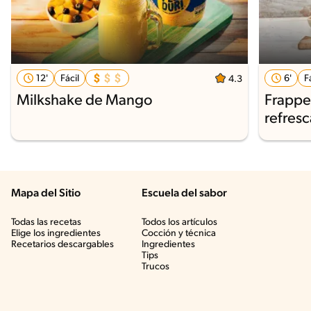
12'
Fácil
6'
F
4.3
Milkshake de Mango
Frappe 
refres
Mapa del Sitio
Escuela del sabor
Todas las recetas
Todos los artículos
Elige los ingredientes
Cocción y técnica
Recetarios descargables
Ingredientes
Tips
Trucos