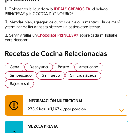
1.
Colocar en la licuadora la
IDEAL® CREMOSITA
, el helado
PRINCESA® y la COCOA D´ONOFRIO®.
2.
Mezclar bien, agregar los cubos de hielo, la mantequilla de maní
y terminar de licuar hasta obtener un batido consistente.
3.
Servir y rallar un
Chocolate PRINCESA®
sobre cada milkshake
para decorar.
Recetas de Cocina Relacionadas
Cena
Desayuno
Postre
americano
Sin pescado
Sin huevo
Sin crustáceos
Bajo en sal
INFORMACIÓN NUTRICIONAL
278.5 kcal = 1,167kj /por porción
MEZCLA PREVIA
Carbohidratos
26.8 g