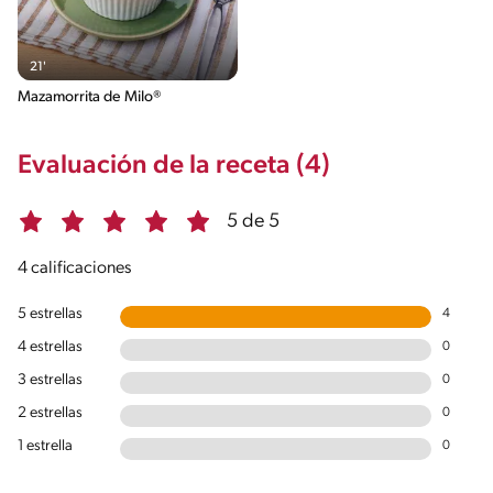
21'
Mazamorrita de Milo®
Evaluación de la receta (4)
5 de 5
4 calificaciones
5 estrellas
4
4 estrellas
0
3 estrellas
0
2 estrellas
0
1 estrella
0