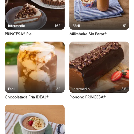
Intermedio
162'
Fácil
5'
PRINCESA® Pie
Milkshake Sin Parar®
Fácil
32'
Intermedio
81'
Chocolatada Fría IDEAL®
Pionono PRINCESA®