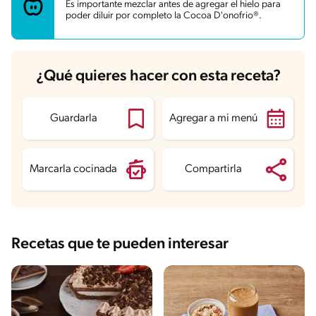
Energía
278.5 kcal
Es importante mezclar antes de agregar el hielo para
Grasas
15.3 g
poder diluir por completo la Cocoa D'onofrio®.
Fibra
1.4 g
Proteína
8.7 g
Grasas saturadas
6.8 g
Sodio
175.3 mg
Azúcares
22.5 g
¿Qué quieres hacer con esta receta?
Guardarla
Agregar a mi menú
Marcarla cocinada
Compartirla
Recetas que te pueden interesar