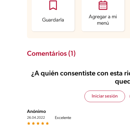
Grasas saturadas
5.1 g
Sodio
115.2 mg
Azúcares
24.9 g
Agregar a mi
Guardarla
menú
Comentários (1)
¿A quién consentiste con esta r
qued
Iniciar sesión
Anónimo
Excelente
26.04.2022