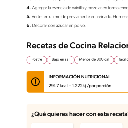
4.
Agregar la esencia de vainilla y mezclar en forma env
5.
Verter en un molde previamente enharinado. Hornea
6.
Decorar con azúcar en polvo.
Recetas de Cocina Relaci
Postre
Bajo en sal
Menos de 300 cal
facil
INFORMACIÓN NUTRICIONAL
291.7 kcal = 1,222kj /por porción
Carbohidratos
44.6 g
Energía
291.7 kcal
¿Qué quieres hacer con esta receta
Grasas
9.5 g
Fibra
0.7 g
Proteína
7 g