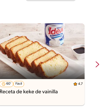
60'
Fácil
75'
4.7
Receta de keke de vainilla
Recet