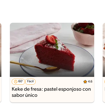
60'
Fácil
4.6
Keke de fresa: pastel esponjoso con
sabor único