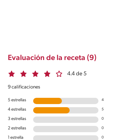
Evaluación de la receta (9)
4.4 de 5
9 calificaciones
5 estrellas
4
4 estrellas
5
3 estrellas
0
2 estrellas
0
1 estrella
0