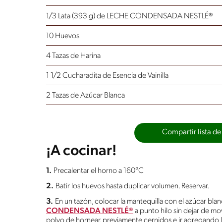
1/3 Lata (393 g) de LECHE CONDENSADA NESTLÉ®
10 Huevos
4 Tazas de Harina
1 1/2 Cucharadita de Esencia de Vainilla
2 Tazas de Azúcar Blanca
Compartir lista de
¡A cocinar!
1.
Precalentar el horno a 160°C
2.
Batir los huevos hasta duplicar volumen. Reservar.
3.
En un tazón, colocar la mantequilla con el azúcar blan
CONDENSADA NESTLÉ®
a punto hilo sin dejar de mov
polvo de hornear, previamente cernidos e ir agregando l