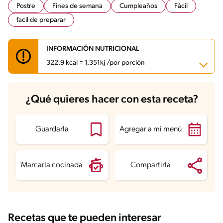
Postre
Fines de semana
Cumpleaños
Fácil
facil de preparar
INFORMACIÓN NUTRICIONAL
322.9 kcal = 1,351kj /por porción
Carbohidratos
48.3 g
¿Qué quieres hacer con esta receta?
Energía
322.9 kcal
Grasas
11.3 g
Fibra
0.2 g
Proteína
7.2 g
Guardarla
Agregar a mi menú
Grasas saturadas
5.8 g
Sodio
145.6 mg
Azúcares
43.3 g
Marcarla cocinada
Compartirla
Recetas que te pueden interesar