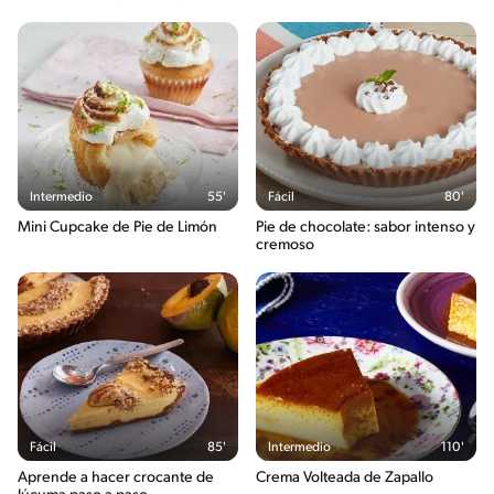
Intermedio
55'
Fácil
80'
Mini Cupcake de Pie de Limón
Pie de chocolate: sabor intenso y
cremoso
Fácil
85'
Intermedio
110'
Aprende a hacer crocante de
Crema Volteada de Zapallo