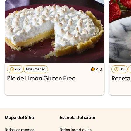
45'
Intermedio
35'
4.3
Pie de Limón Gluten Free
Receta 
Mapa del Sitio
Escuela del sabor
Todas las recetas
Todos los artículos