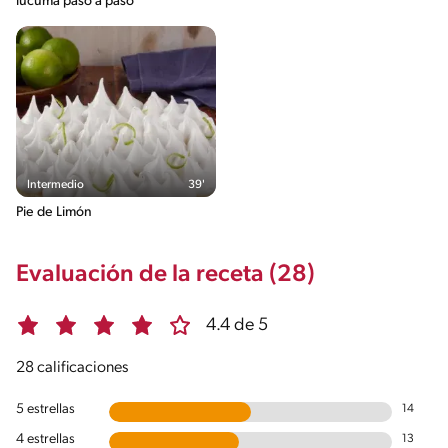
lúcuma paso a paso
Intermedio
39'
Pie de Limón
Evaluación de la receta (28)
4.4 de 5
28 calificaciones
5 estrellas
14
4 estrellas
13