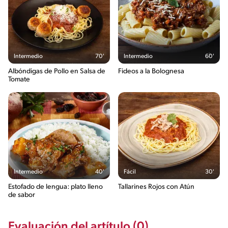
Intermedio
70'
Intermedio
60'
Albóndigas de Pollo en Salsa de
Fideos a la Bolognesa
Tomate
Intermedio
40'
Fácil
30'
Estofado de lengua: plato lleno
Tallarines Rojos con Atún
de sabor
Evaluación del artítulo (0)