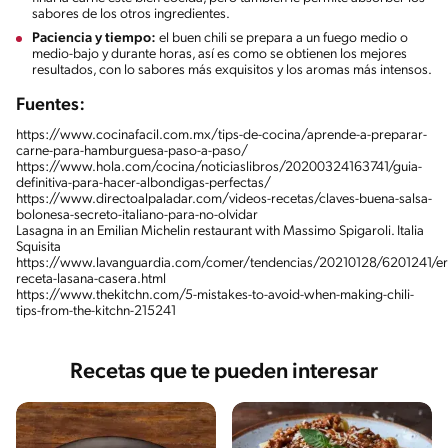
sabores de los otros ingredientes.
Paciencia y tiempo:
el buen chili se prepara a un fuego medio o
medio-bajo y durante horas, así es como se obtienen los mejores
resultados, con lo sabores más exquisitos y los aromas más intensos.
Fuentes:
https://www.cocinafacil.com.mx/tips-de-cocina/aprende-a-preparar-
carne-para-hamburguesa-paso-a-paso/
https://www.hola.com/cocina/noticiaslibros/20200324163741/guia-
definitiva-para-hacer-albondigas-perfectas/
https://www.directoalpaladar.com/videos-recetas/claves-buena-salsa-
bolonesa-secreto-italiano-para-no-olvidar
Lasagna in an Emilian Michelin restaurant with Massimo Spigaroli. Italia
Squisita
https://www.lavanguardia.com/comer/tendencias/20210128/6201241/er
receta-lasana-casera.html
https://www.thekitchn.com/5-mistakes-to-avoid-when-making-chili-
tips-from-the-kitchn-215241
Recetas que te pueden interesar