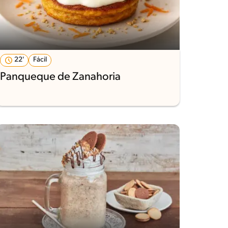
22'
Fácil
Panqueque de Zanahoria