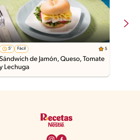
5'
Fácil
7'
5
Sándwich de Jamón, Queso, Tomate
Sándw
y Lechuga