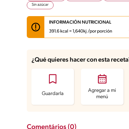
Sin azúcar
INFORMACIÓN NUTRICIONAL
391.6 kcal = 1,640kj /por porción
Carbohidratos
21 g
Energía
391.6 kcal
¿Qué quieres hacer con esta receta
Grasas
25.7 g
Fibra
2.4 g
Proteína
16.1 g
Grasas saturadas
13.3 g
Sodio
1339.6 mg
Azúcares
6.2 g
Agregar a mi
Guardarla
menú
Comentários (0)