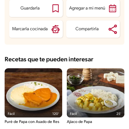
Fibra
3.9 g
Proteína
1.9 g
Guardarla
Agregar a mi menú
Grasas saturadas
4.4 g
Sodio
214.7 mg
Azúcares
1.9 g
Marcarla cocinada
Compartirla
Recetas que te pueden interesar
Fácil
120'
Fácil
25'
Puré de Papa con Asado de Res
Ajiaco de Papa