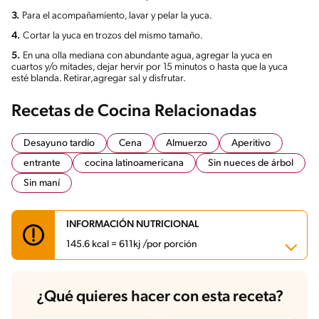
3.
Para el acompañamiento, lavar y pelar la yuca.
4.
Cortar la yuca en trozos del mismo tamaño.
5.
En una olla mediana con abundante agua, agregar la yuca en
cuartos y/o mitades, dejar hervir por 15 minutos o hasta que la yuca
esté blanda. Retirar,agregar sal y disfrutar.
Recetas de Cocina Relacionadas
Desayuno tardío
Cena
Almuerzo
Aperitivo
entrante
cocina latinoamericana
Sin nueces de árbol
Sin maní
INFORMACIÓN NUTRICIONAL
145.6 kcal = 611kj /por porción
Carbohidratos
8.4 g
¿Qué quieres hacer con esta receta?
Energía
145.6 kcal
Grasas
12.5 g