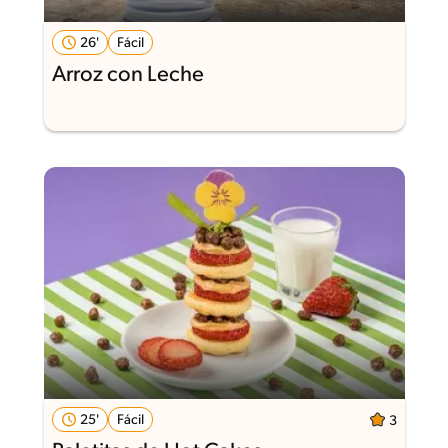
26'
Fácil
Arroz con Leche
25'
Fácil
3