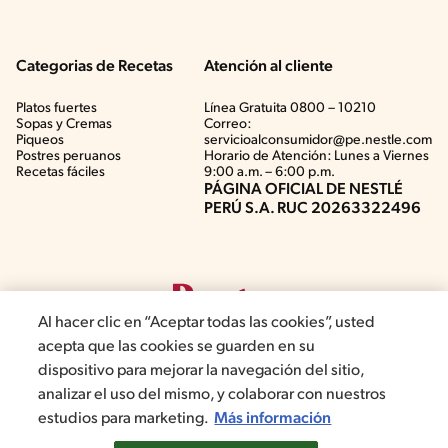
Categorias de Recetas
Atención al cliente
Platos fuertes
Línea Gratuita 0800 – 10210
Sopas y Cremas
Correo:
Piqueos
servicioalconsumidor@pe.nestle.com
Postres peruanos
Horario de Atención: Lunes a Viernes
Recetas fáciles
9:00 a.m. – 6:00 p.m.
PÁGINA OFICIAL DE NESTLÉ
PERÚ S.A. RUC 20263322496
Al hacer clic en “Aceptar todas las cookies”, usted
acepta que las cookies se guarden en su
dispositivo para mejorar la navegación del sitio,
analizar el uso del mismo, y colaborar con nuestros
©2019, Nestlé. Marcas registradas por Société del Produits Nestlé,
estudios para marketing.
Más información
S.A. Vevey (Suiza)