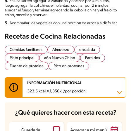
4.
En una sartén agregar la zanahoria y cocinar por 4 minutos,
luego agregar la col china, el holantao, cocinar por 2 minutos,
apagar el fuego y terminar agregando la cebolla china y el frejolito
chino, mezclar y reservar.
5.
Acompañar los vegetales con una porción de arroz y a disfrutar
Recetas de Cocina Relacionadas
Comidas familiares
Almuerzo
ensalada
Plato principal
año Nuevo Chino
Para dos
Fuente de proteina
Rico en proteínas
INFORMACIÓN NUTRICIONAL
323.5 kcal = 1,356kj /por porción
Carbohidratos
36.1 g
¿Qué quieres hacer con esta receta?
Energía
323.5 kcal
Grasas
4.7 g
Fibra
2.8 g
Proteína
32 g
Guardarla
Agregar a mi menú