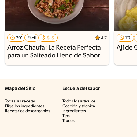
20'
Fácil
70'
4.7
Arroz Chaufa: La Receta Perfecta
Ají de 
para un Salteado Lleno de Sabor
Mapa del Sitio
Escuela del sabor
Todas las recetas
Todos los artículos
Elige los ingredientes
Cocción y técnica
Recetarios descargables
Ingredientes
Tips
Trucos