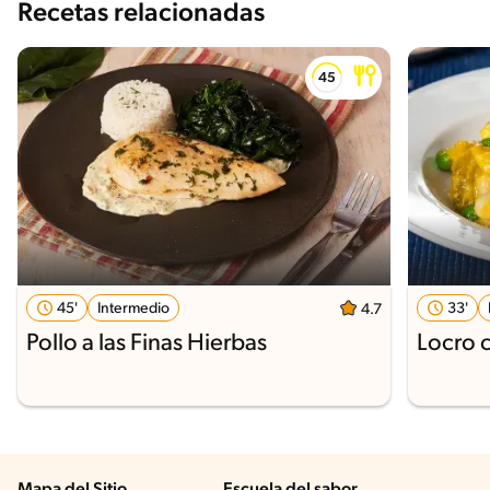
Recetas relacionadas
45'
Intermedio
33'
4.7
Pollo a las Finas Hierbas
Locro 
Mapa del Sitio
Escuela del sabor