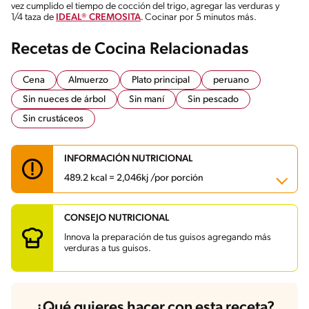
vez cumplido el tiempo de cocción del trigo, agregar las verduras y
1/4 taza de
IDEAL® CREMOSITA
. Cocinar por 5 minutos más.
Recetas de Cocina Relacionadas
Cena
Almuerzo
Plato principal
peruano
Sin nueces de árbol
Sin maní
Sin pescado
Sin crustáceos
INFORMACIÓN NUTRICIONAL
489.2 kcal = 2,046kj /por porción
CONSEJO NUTRICIONAL
Carbohidratos
58.4 g
Energía
489.2 kcal
Innova la preparación de tus guisos agregando más
Grasas
13.2 g
verduras a tus guisos.
Fibra
1.5 g
Proteína
37.5 g
Grasas saturadas
2.5 g
Sodio
624 mg
¿Qué quieres hacer con esta receta?