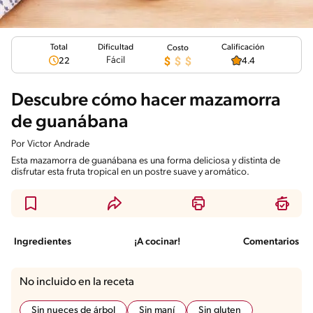
Total
Calificación
Dificultad
Costo
Fácil
22
4.4
Descubre cómo hacer mazamorra
de guanábana
Por
Victor Andrade
Esta mazamorra de guanábana es una forma deliciosa y distinta de
disfrutar esta fruta tropical en un postre suave y aromático.
Ingredientes
¡A cocinar!
Comentarios
No incluido en la receta
Sin nueces de árbol
Sin maní
Sin gluten