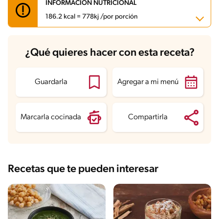
INFORMACIÓN NUTRICIONAL
186.2 kcal = 778kj /por porción
Carbohidratos
27.7 g
¿Qué quieres hacer con esta receta?
Energía
186.2 kcal
Grasas
6 g
Fibra
1.1 g
Proteína
6 g
Guardarla
Agregar a mi menú
Grasas saturadas
3.7 g
Sodio
172.8 mg
Marcarla cocinada
Compartirla
Recetas que te pueden interesar