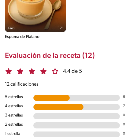
Fácil
17'
Espuma de Plátano
Evaluación de la receta (12)
4.4 de 5
12 calificaciones
5 estrellas
5
4 estrellas
7
3 estrellas
0
2 estrellas
0
1 estrella
0