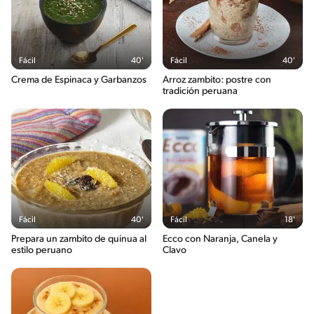
Fácil
40'
Fácil
40'
Crema de Espinaca y Garbanzos
Arroz zambito: postre con
tradición peruana
Fácil
40'
Fácil
18'
Prepara un zambito de quinua al
Ecco con Naranja, Canela y
estilo peruano
Clavo