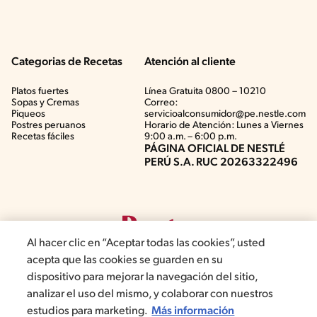
Categorias de Recetas
Atención al cliente
Platos fuertes
Línea Gratuita 0800 – 10210
Sopas y Cremas
Correo:
Piqueos
servicioalconsumidor@pe.nestle.com
Postres peruanos
Horario de Atención: Lunes a Viernes
Recetas fáciles
9:00 a.m. – 6:00 p.m.
PÁGINA OFICIAL DE NESTLÉ
PERÚ S.A. RUC 20263322496
Al hacer clic en “Aceptar todas las cookies”, usted
acepta que las cookies se guarden en su
dispositivo para mejorar la navegación del sitio,
analizar el uso del mismo, y colaborar con nuestros
©2019, Nestlé. Marcas registradas por Société del Produits Nestlé,
estudios para marketing.
Más información