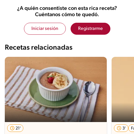
¿A quién consentiste con esta rica receta?
Cuéntanos cómo te quedó.
Iniciar sesión
Registrarme
Recetas relacionadas
21'
3'
F