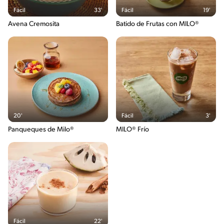
Fácil
33'
Fácil
19'
Avena Cremosita
Batido de Frutas con MILO®
20'
Fácil
3'
Panqueques de Milo®
MILO® Frío
Fácil
22'