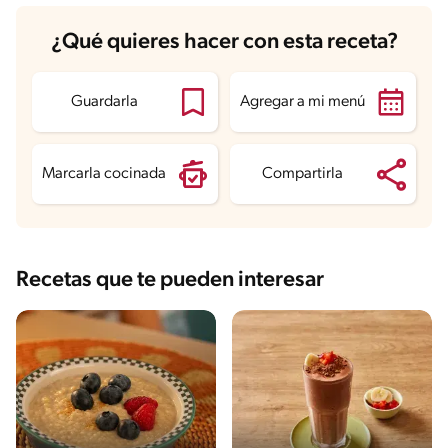
Carbohidratos
46.9 g
¿Qué quieres hacer con esta receta?
Energía
253.1 kcal
Grasas
5.5 g
Fibra
2.8 g
Proteína
6.8 g
Guardarla
Agregar a mi menú
Grasas saturadas
3.3 g
Sodio
157.3 mg
Azúcares
28 g
Marcarla cocinada
Compartirla
Recetas que te pueden interesar