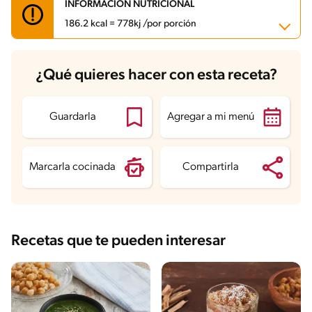
INFORMACIÓN NUTRICIONAL
186.2 kcal = 778kj /por porción
Carbohidratos
27.7 g
¿Qué quieres hacer con esta receta?
Energía
186.2 kcal
Grasas
6 g
Fibra
1.1 g
Proteína
6 g
Guardarla
Agregar a mi menú
Grasas saturadas
3.7 g
Sodio
172.8 mg
Marcarla cocinada
Compartirla
Recetas que te pueden interesar