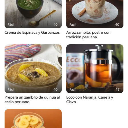
Fácil
40'
Fácil
40'
Crema de Espinaca y Garbanzos
Arroz zambito: postre con
tradición peruana
Fácil
40'
Fácil
18'
Prepara un zambito de quinua al
Ecco con Naranja, Canela y
estilo peruano
Clavo