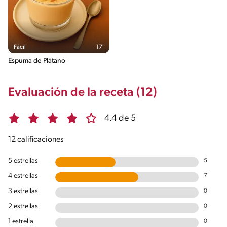
Fácil
17'
Espuma de Plátano
Evaluación de la receta (12)
4.4 de 5
12 calificaciones
5 estrellas
5
4 estrellas
7
3 estrellas
0
2 estrellas
0
1 estrella
0