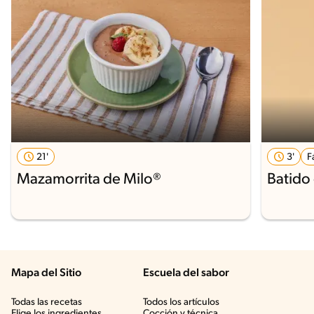
21'
3'
F
Mazamorrita de Milo®
Batido
Mapa del Sitio
Escuela del sabor
Todas las recetas
Todos los artículos
Elige los ingredientes
Cocción y técnica