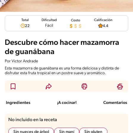
Total
Calificación
Dificultad
Costo
Fácil
22
4.4
Descubre cómo hacer mazamorra
de guanábana
Por
Victor Andrade
Esta mazamorra de guanábana es una forma deliciosa y distinta de
disfrutar esta fruta tropical en un postre suave y aromático.
Ingredientes
¡A cocinar!
Comentarios
No incluido en la receta
Sin nueces de árbol
Sin maní
Sin gluten