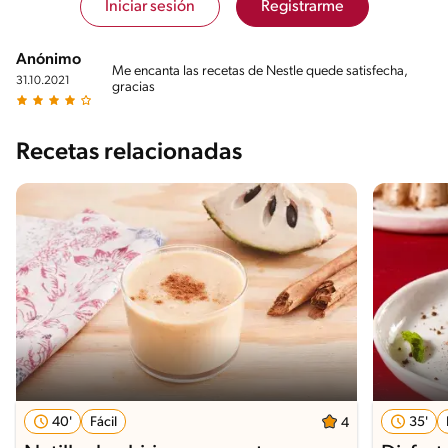
Iniciar sesión
Registrarme
Anónimo
Me encanta las recetas de Nestle quede satisfecha,
31.10.2021
gracias
Recetas relacionadas
40'
Fácil
35'
4