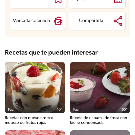
Sodio
128.3 mg
Azúcares
18.3 g
Marcarla cocinada
Compartirla
Recetas que te pueden interesar
Fácil
40'
Fácil
165'
Recetas con queso crema:
Receta de espuma de fresa con
mousse de frutos rojos
leche condensada