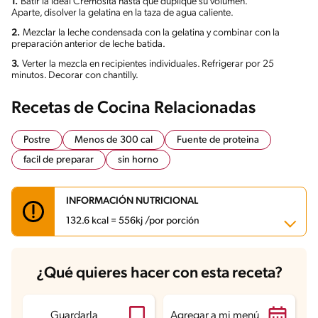
1.
Batir la Ideal Cremosita hasta que duplique su volumen.
Aparte, disolver la gelatina en la taza de agua caliente.
2.
Mezclar la leche condensada con la gelatina y combinar con la
preparación anterior de leche batida.
3.
Verter la mezcla en recipientes individuales. Refrigerar por 25
minutos. Decorar con chantilly.
Recetas de Cocina Relacionadas
Postre
Menos de 300 cal
Fuente de proteina
facil de preparar
sin horno
INFORMACIÓN NUTRICIONAL
132.6 kcal = 556kj /por porción
Carbohidratos
18.4 g
¿Qué quieres hacer con esta receta?
Energía
132.6 kcal
Grasas
4.4 g
Proteína
5 g
Grasas saturadas
2.7 g
Guardarla
Agregar a mi menú