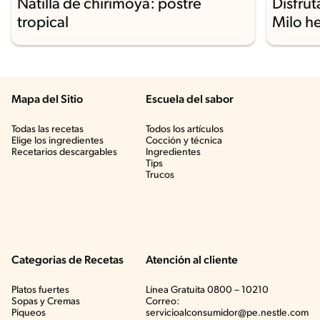
Natilla de chirimoya: postre
Disfrut
tropical
Milo h
Mapa del Sitio
Escuela del sabor
Todas las recetas
Todos los artículos
Elige los ingredientes
Cocción y técnica
Recetarios descargables
Ingredientes
Tips
Trucos
Categorias de Recetas
Atención al cliente
Platos fuertes
Línea Gratuita 0800 – 10210
Sopas y Cremas
Correo:
Piqueos
servicioalconsumidor@pe.nestle.com