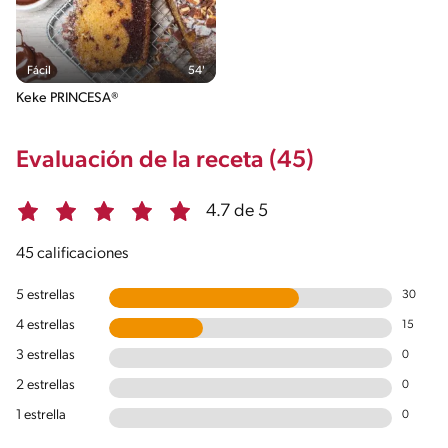
Fácil
54'
Keke PRINCESA®
Evaluación de la receta (45)
4.7 de 5
45 calificaciones
5 estrellas
30
4 estrellas
15
3 estrellas
0
2 estrellas
0
1 estrella
0