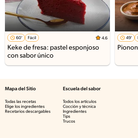
60'
Fácil
49'
4.6
Keke de fresa: pastel esponjoso
Pionon
con sabor único
Mapa del Sitio
Escuela del sabor
Todas las recetas
Todos los artículos
Elige los ingredientes
Cocción y técnica
Recetarios descargables
Ingredientes
Tips
Trucos