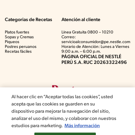
Categorias de Recetas
Atención al cliente
Platos fuertes
Línea Gratuita 0800 – 10210
Sopas y Cremas
Correo:
Piqueos
servicioalconsumidor@pe.nestle.com
Postres peruanos
Horario de Atención: Lunes a Viernes
Recetas fáciles
9:00 a.m. – 6:00 p.m.
PÁGINA OFICIAL DE NESTLÉ
PERÚ S.A. RUC 20263322496
Al hacer clic en “Aceptar todas las cookies”, usted
acepta que las cookies se guarden en su
dispositivo para mejorar la navegación del sitio,
analizar el uso del mismo, y colaborar con nuestros
©2019, Nestlé. Marcas registradas por Société del Produits Nestlé,
estudios para marketing.
Más información
S.A. Vevey (Suiza)