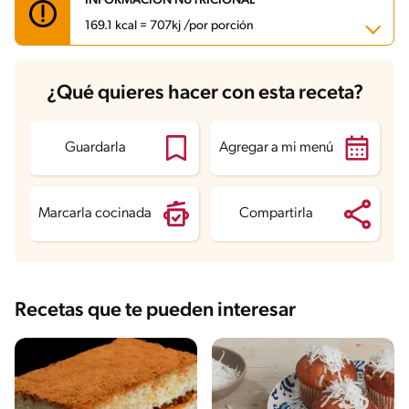
INFORMACIÓN NUTRICIONAL
169.1 kcal = 707kj /por porción
Carbohidratos
27 g
¿Qué quieres hacer con esta receta?
Energía
169.1 kcal
Grasas
4.5 g
Fibra
0.4 g
Proteína
4.7 g
Guardarla
Agregar a mi menú
Grasas saturadas
2.1 g
Sodio
54.3 mg
Azúcares
14.5 g
Marcarla cocinada
Compartirla
Recetas que te pueden interesar