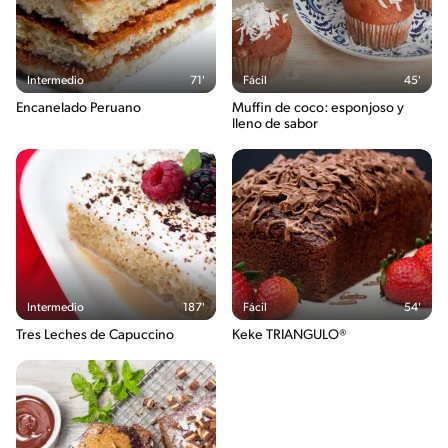
Intermedio
71'
Fácil
45'
Encanelado Peruano
Muffin de coco: esponjoso y
lleno de sabor
Intermedio
187'
Fácil
54'
Tres Leches de Capuccino
Keke TRIANGULO®