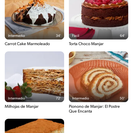
Intermedio
34'
Fácil
64'
Carrot Cake Marmoleado
Torta Choco Manjar
Intermedio
72'
Intermedio
50'
Milhojas de Manjar
Pionono de Manjar: El Postre
Que Encanta