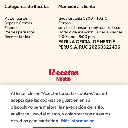
Categorias de Recetas
Atención al cliente
Platos fuertes
Línea Gratuita 0800 – 10210
Sopas y Cremas
Correo:
Piqueos
servicioalconsumidor@pe.nestle.com
Postres peruanos
Horario de Atención: Lunes a Viernes
Recetas fáciles
9:00 a.m. – 6:00 p.m.
PÁGINA OFICIAL DE NESTLÉ
PERÚ S.A. RUC 20263322496
Al hacer clic en “Aceptar todas las cookies”, usted
acepta que las cookies se guarden en su
©2019, Nestlé. Marcas registradas por Société del Produits Nestlé,
dispositivo para mejorar la navegación del sitio,
S.A. Vevey (Suiza)
analizar el uso del mismo, y colaborar con nuestros
estudios para marketing.
Más información
Términos y Condiciones de Promociones
Aviso de privacidad
Términos y Condiciones de Web
Normas de convivencia