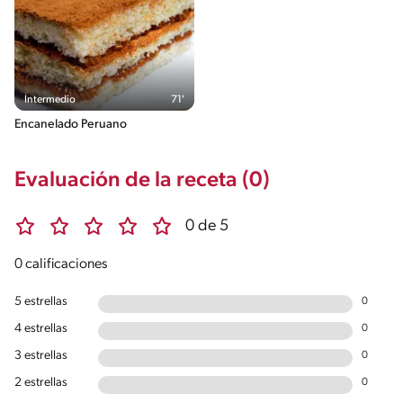
Intermedio
71'
Encanelado Peruano
Evaluación de la receta (0)
0 de 5
0 calificaciones
5 estrellas
0
4 estrellas
0
3 estrellas
0
2 estrellas
0