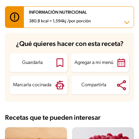
INFORMACIÓN NUTRICIONAL
380.8 kcal = 1,594kj /por porción
Carbohidratos
64.4 g
¿Qué quieres hacer con esta receta?
Energía
380.8 kcal
Grasas
8.8 g
Fibra
0.4 g
Proteína
8.6 g
Guardarla
Agregar a mi menú
Grasas saturadas
4.7 g
Sodio
286.8 mg
Azúcares
57.8 g
Marcarla cocinada
Compartirla
Recetas que te pueden interesar