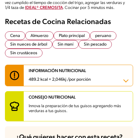
vez cumplido el tiempo de cocción del trigo, agregar las verduras y
1/4 taza de
IDEAL® CREMOSITA
. Cocinar por 5 minutos más.
Recetas de Cocina Relacionadas
Cena
Almuerzo
Plato principal
peruano
Sin nueces de árbol
Sin maní
Sin pescado
Sin crustáceos
INFORMACIÓN NUTRICIONAL
489.2 kcal = 2,046kj /por porción
CONSEJO NUTRICIONAL
Carbohidratos
58.4 g
Energía
489.2 kcal
Innova la preparación de tus guisos agregando más
Grasas
13.2 g
verduras a tus guisos.
Fibra
1.5 g
Proteína
37.5 g
Grasas saturadas
2.5 g
Sodio
624 mg
¿Qué quieres hacer con esta receta?