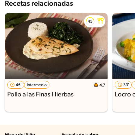
Recetas relacionadas
45'
Intermedio
33'
4.7
Pollo a las Finas Hierbas
Locro 
Mapa del Sitio
Escuela del sabor