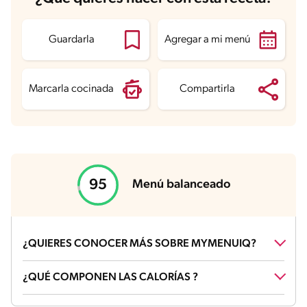
Guardarla
Agregar a mi menú
Marcarla cocinada
Compartirla
Menú balanceado
¿QUIERES CONOCER MÁS SOBRE MYMENUIQ?
¿Qué es un menú balanceado?
¿QUÉ COMPONEN LAS CALORÍAS ?
Un menú balanceado contiene alimentos de todos los grupos en
las cantidades apropiadas.
¿Qué es la puntuación nutricional?