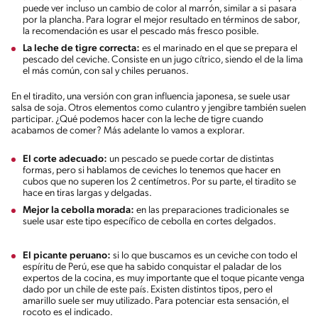
puede ver incluso un cambio de color al marrón, similar a si pasara
por la plancha. Para lograr el mejor resultado en términos de sabor,
la recomendación es usar el pescado más fresco posible.
La leche de tigre correcta:
es el marinado en el que se prepara el
pescado del ceviche. Consiste en un jugo cítrico, siendo el de la lima
el más común, con sal y chiles peruanos.
En el tiradito, una versión con gran influencia japonesa, se suele usar
salsa de soja. Otros elementos como culantro y jengibre también suelen
participar. ¿Qué podemos hacer con la leche de tigre cuando
acabamos de comer? Más adelante lo vamos a explorar.
El corte adecuado:
un pescado se puede cortar de distintas
formas, pero si hablamos de ceviches lo tenemos que hacer en
cubos que no superen los 2 centímetros. Por su parte, el tiradito se
hace en tiras largas y delgadas.
Mejor la cebolla morada:
en las preparaciones tradicionales se
suele usar este tipo específico de cebolla en cortes delgados.
El picante peruano:
si lo que buscamos es un ceviche con todo el
espíritu de Perú, ese que ha sabido conquistar el paladar de los
expertos de la cocina, es muy importante que el toque picante venga
dado por un chile de este país. Existen distintos tipos, pero el
amarillo suele ser muy utilizado. Para potenciar esta sensación, el
rocoto es el indicado.