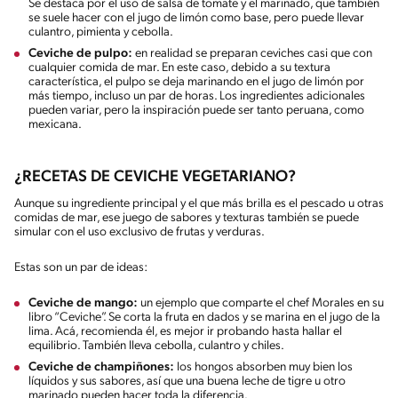
Se destaca por el uso de salsa de tomate y el marinado, que también
se suele hacer con el jugo de limón como base, pero puede llevar
culantro, pimienta y cebolla.
Ceviche de pulpo:
en realidad se preparan ceviches casi que con
cualquier comida de mar. En este caso, debido a su textura
característica, el pulpo se deja marinando en el jugo de limón por
más tiempo, incluso un par de horas. Los ingredientes adicionales
pueden variar, pero la inspiración puede ser tanto peruana, como
mexicana.
¿RECETAS DE CEVICHE VEGETARIANO?
Aunque su ingrediente principal y el que más brilla es el pescado u otras
comidas de mar, ese juego de sabores y texturas también se puede
simular con el uso exclusivo de frutas y verduras.
Estas son un par de ideas:
Ceviche de mango:
un ejemplo que comparte el chef Morales en su
libro “Ceviche”. Se corta la fruta en dados y se marina en el jugo de la
lima. Acá, recomienda él, es mejor ir probando hasta hallar el
equilibrio. También lleva cebolla, culantro y chiles.
Ceviche de champiñones:
los hongos absorben muy bien los
líquidos y sus sabores, así que una buena leche de tigre u otro
marinado pueden hacer toda la diferencia.