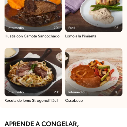
Intermedio
70'
Fácil
95'
Huatia con Camote Sancochado
Lomo a la Pimienta
Intermedio
23'
Intermedio
70'
Receta de lomo Strogonoff fácil
Ossobuco
APRENDE A CONGELAR,