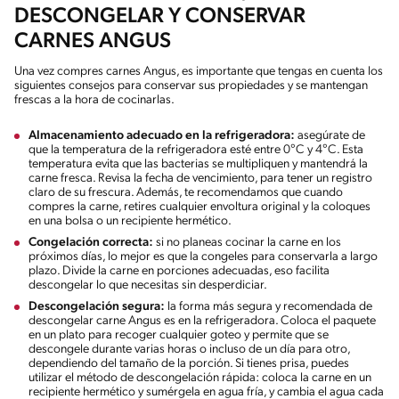
DESCONGELAR Y CONSERVAR
CARNES ANGUS
Una vez compres carnes Angus, es importante que tengas en cuenta los
siguientes consejos para conservar sus propiedades y se mantengan
frescas a la hora de cocinarlas.
Almacenamiento adecuado en la refrigeradora:
asegúrate de
que la temperatura de la refrigeradora esté entre 0°C y 4°C. Esta
temperatura evita que las bacterias se multipliquen y mantendrá la
carne fresca. Revisa la fecha de vencimiento, para tener un registro
claro de su frescura. Además, te recomendamos que cuando
compres la carne, retires cualquier envoltura original y la coloques
en una bolsa o un recipiente hermético.
Congelación correcta:
si no planeas cocinar la carne en los
próximos días, lo mejor es que la congeles para conservarla a largo
plazo. Divide la carne en porciones adecuadas, eso facilita
descongelar lo que necesitas sin desperdiciar.
Descongelación segura:
la forma más segura y recomendada de
descongelar carne Angus es en la refrigeradora. Coloca el paquete
en un plato para recoger cualquier goteo y permite que se
descongele durante varias horas o incluso de un día para otro,
dependiendo del tamaño de la porción. Si tienes prisa, puedes
utilizar el método de descongelación rápida: coloca la carne en un
recipiente hermético y sumérgela en agua fría, y cambia el agua cada