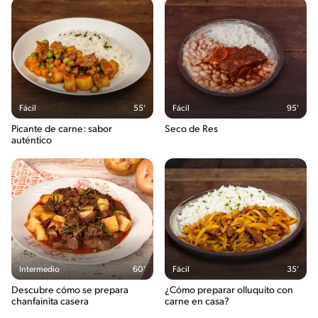
Fácil
55'
Fácil
95'
Picante de carne: sabor
Seco de Res
auténtico
Intermedio
60'
Fácil
35'
Descubre cómo se prepara
¿Cómo preparar olluquito con
chanfainita casera
carne en casa?