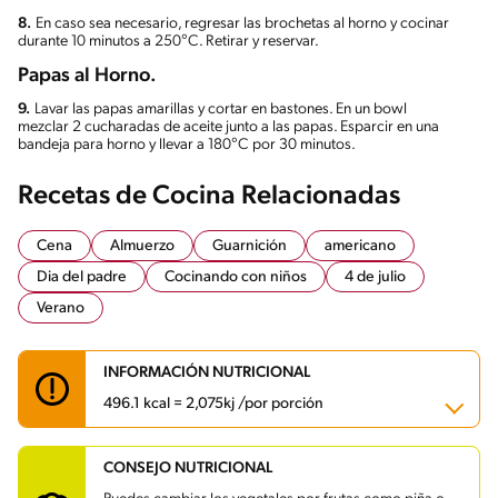
8.
En caso sea necesario, regresar las brochetas al horno y cocinar
durante 10 minutos a 250°C. Retirar y reservar.
Papas al Horno.
9.
Lavar las papas amarillas y cortar en bastones. En un bowl
mezclar 2 cucharadas de aceite junto a las papas. Esparcir en una
bandeja para horno y llevar a 180°C por 30 minutos.
Recetas de Cocina Relacionadas
Cena
Almuerzo
Guarnición
americano
Dia del padre
Cocinando con niños
4 de julio
Verano
INFORMACIÓN NUTRICIONAL
496.1 kcal = 2,075kj /por porción
CONSEJO NUTRICIONAL
Carbohidratos
30.2 g
Energía
496.1 kcal