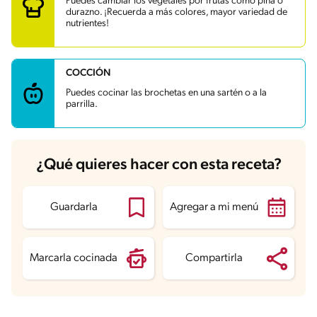
Puedes cambiar los vegetales por frutas como piña o
Grasas
19.6 g
durazno. ¡Recuerda a más colores, mayor variedad de
Fibra
4.6 g
nutrientes!
Proteína
49.2 g
Grasas saturadas
2.8 g
Sodio
1296.4 mg
Azúcares
6.1 g
COCCIÓN
Puedes cocinar las brochetas en una sartén o a la
parrilla.
¿Qué quieres hacer con esta receta?
Guardarla
Agregar a mi menú
Marcarla cocinada
Compartirla