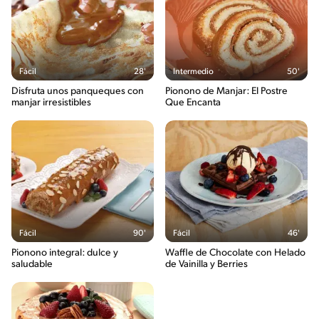
Fácil
28'
Intermedio
50'
Disfruta unos panqueques con
Pionono de Manjar: El Postre
manjar irresistibles
Que Encanta
Fácil
90'
Fácil
46'
Pionono integral: dulce y
Waffle de Chocolate con Helado
saludable
de Vainilla y Berries