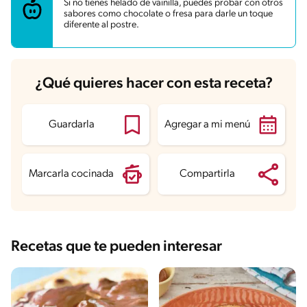
Si no tienes helado de vainilla, puedes probar con otros
Grasas
7.9 g
sabores como chocolate o fresa para darle un toque
Fibra
2 g
diferente al postre.
Proteína
6.8 g
Grasas saturadas
2.9 g
Sodio
417.6 mg
Azúcares
25.2 g
¿Qué quieres hacer con esta receta?
Guardarla
Agregar a mi menú
Marcarla cocinada
Compartirla
Recetas que te pueden interesar