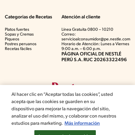
Categorias de Recetas
Atención al cliente
Platos fuertes
Línea Gratuita 0800 – 10210
Sopas y Cremas
Correo:
Piqueos
servicioalconsumidor@pe.nestle.com
Postres peruanos
Horario de Atención: Lunes a Viernes
Recetas fáciles
9:00 a.m. – 6:00 p.m.
PÁGINA OFICIAL DE NESTLÉ
PERÚ S.A. RUC 20263322496
Al hacer clic en “Aceptar todas las cookies”, usted
acepta que las cookies se guarden en su
dispositivo para mejorar la navegación del sitio,
analizar el uso del mismo, y colaborar con nuestros
©2019, Nestlé. Marcas registradas por Société del Produits Nestlé,
estudios para marketing.
Más información
S.A. Vevey (Suiza)