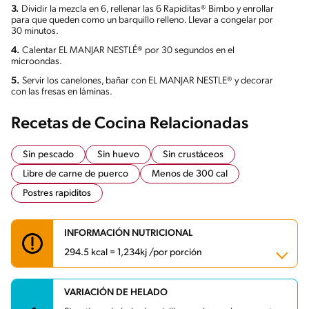
3.
Dividir la mezcla en 6, rellenar las 6 Rapiditas® Bimbo y enrollar
para que queden como un barquillo relleno. Llevar a congelar por
30 minutos.
4.
Calentar EL MANJAR NESTLÉ® por 30 segundos en el
microondas.
5.
Servir los canelones, bañar con EL MANJAR NESTLE® y decorar
con las fresas en láminas.
Recetas de Cocina Relacionadas
Sin pescado
Sin huevo
Sin crustáceos
Libre de carne de puerco
Menos de 300 cal
Postres rapiditos
INFORMACIÓN NUTRICIONAL
294.5 kcal = 1,234kj /por porción
VARIACIÓN DE HELADO
Carbohidratos
49.4 g
Energía
294.5 kcal