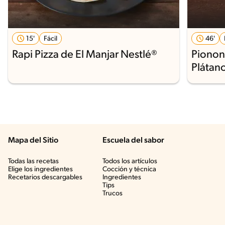
15'
Fácil
46'
Rapi Pizza de El Manjar Nestlé®
Pionon
Plátan
Mapa del Sitio
Escuela del sabor
Todas las recetas
Todos los artículos
Elige los ingredientes
Cocción y técnica
Recetarios descargables
Ingredientes
Tips
Trucos