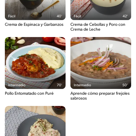
Fácil
40'
Fácil
42'
Crema de Espinaca y Garbanzos
Crema de Cebollas y Poro con
Crema de Leche
Intermedio
70'
Intermedio
50'
Pollo Entomatado con Puré
Aprende cómo preparar frejoles
sabrosos