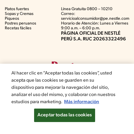
Platos fuertes
Línea Gratuita 0800 – 10210
Sopas y Cremas
Correo:
Piqueos
servicioalconsumidor@pe.nestle.com
Postres peruanos
Horario de Atención: Lunes a Viernes
Recetas fáciles
9:00 a.m. – 6:00 p.m.
PÁGINA OFICIAL DE NESTLÉ
PERÚ S.A. RUC 20263322496
Al hacer clic en “Aceptar todas las cookies”, usted
acepta que las cookies se guarden en su
dispositivo para mejorar la navegación del sitio,
analizar el uso del mismo, y colaborar con nuestros
©2019, Nestlé. Marcas registradas por Société del Produits Nestlé,
estudios para marketing.
Más información
S.A. Vevey (Suiza)
Aceptar todas las cookies
Términos y Condiciones de Promociones
Aviso de privacidad
Términos y Condiciones de Web
Normas de convivencia
Configuración de cookies