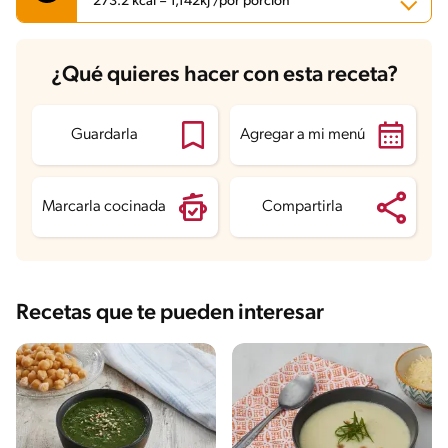
273.2 kcal = 1,142kj /por porción
Carbohidratos
36.9 g
¿Qué quieres hacer con esta receta?
Energía
273.2 kcal
Grasas
10.1 g
Fibra
6.3 g
Proteína
9.3 g
Guardarla
Agregar a mi menú
Grasas saturadas
4.8 g
Sodio
334.5 mg
Azúcares
6 g
Marcarla cocinada
Compartirla
Recetas que te pueden interesar