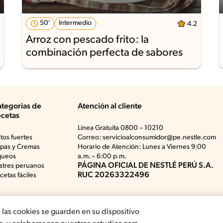
50'
Intermedio
4.2
Arroz con pescado frito: la
combinación perfecta de sabores
tegorias de
Atención al cliente
cetas
Línea Gratuita 0800 – 10210
atos fuertes
Correo: servicioalconsumidor@pe.nestle.com
pas y Cremas
Horario de Atención: Lunes a Viernes 9:00
queos
a.m. – 6:00 p.m.
PÁGINA OFICIAL DE NESTLÉ PERÚ S.A.
stres peruanos
RUC 20263322496
cetas fáciles
e las cookies se guarden en su dispositivo
Términos y Condiciones de Promociones
Aviso d
uits