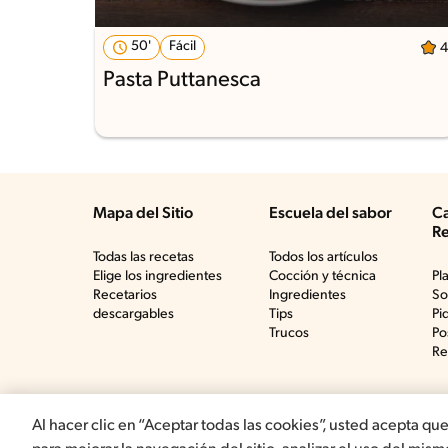
50'
Fácil
4
Pasta Puttanesca
Mapa del Sitio
Escuela del sabor
Ca
Re
Todas las recetas
Todos los artículos
Elige los ingredientes
Cocción y técnica
Pl
Recetarios
Ingredientes
So
descargables
Tips
Pi
Trucos
Po
Re
Al hacer clic en “Aceptar todas las cookies”, usted acepta qu
©2019, Nestlé. Marcas registradas por Société del Prod