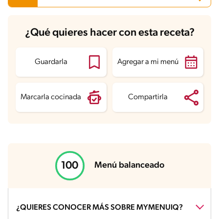
Carbohidratos
42.8 g
¿Qué quieres hacer con esta receta?
Energía
329.3 kcal
Grasas
8.9 g
Fibra
6.6 g
Proteína
19.4 g
Guardarla
Agregar a mi menú
Grasas saturadas
3 g
Sodio
466 mg
Azúcares
14.5 g
Marcarla cocinada
Compartirla
Menú balanceado
¿QUIERES CONOCER MÁS SOBRE MYMENUIQ?