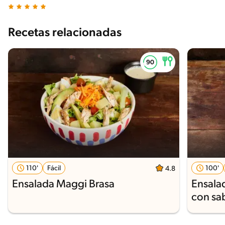
Recetas relacionadas
110'
Fácil
100'
4.8
Ensalada Maggi Brasa
Ensalad
con sa