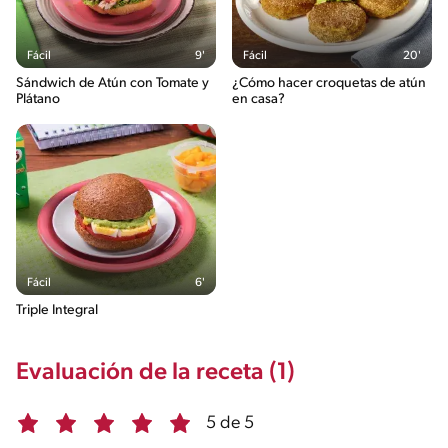
1.1g / %
Fácil
9'
Fácil
20'
Sándwich de Atún con Tomate y
¿Cómo hacer croquetas de atún
Plátano
en casa?
Fácil
6'
Triple Integral
Evaluación de la receta (1)
5 de 5