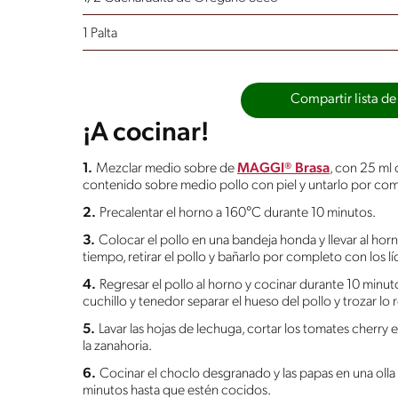
1 Palta
Compartir lista de
¡A cocinar!
1.
Mezclar medio sobre de
MAGGI® Brasa
, con 25 ml 
contenido sobre medio pollo con piel y untarlo por comp
2.
Precalentar el horno a 160°C durante 10 minutos.
3.
Colocar el pollo en una bandeja honda y llevar al ho
tiempo, retirar el pollo y bañarlo por completo con los 
4.
Regresar el pollo al horno y cocinar durante 10 minuto
cuchillo y tenedor separar el hueso del pollo y trozar lo 
5.
Lavar las hojas de lechuga, cortar los tomates cherry en 
la zanahoria.
6.
Cocinar el choclo desgranado y las papas en una ol
minutos hasta que estén cocidos.