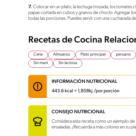
7.
Colocar en un plato, la lechuga trozada, los tomates cher
papas cortada en cubos y granos de choclo. Agregar los t
todas las porciones. Puedes servir con una cucharada de
Recetas de Cocina Relaci
Cena
Almuerzo
Plato principal
peruano
Sin maní
Sin lactosa
INFORMACIÓN NUTRICIONAL
443.6 kcal = 1,858kj /por porción
Carbohidratos
43.7 g
CONSEJO NUTRICIONAL
Energía
443.6 kcal
Considera esta receta como un ejemplo de u
Grasas
19.1 g
ensaladas. ¡Recuerda a más colores en tu pla
Fibra
9.6 g
Proteína
26.5 g