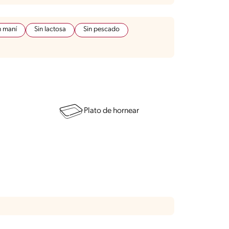
n maní
Sin lactosa
Sin pescado
Plato de hornear