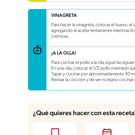
Grasas saturadas
4.3 g
Sodio
1319.5 mg
VINAGRETA
Azúcares
5.6 g
Para hacer la vinagreta, colocar el huevo, el v
agregando el aceite lentamente mientras li
cremosa.
¡A LA OLLA!
Para cocinar el pollo a la olla sigue las sigui
En una olla, colocar el 1/2 pollo marinado (
Tapar y cocinar por aproximadamente 30 m
Revisar la cocción y de ser ncesario cocinar
¿Qué quieres hacer con esta receta