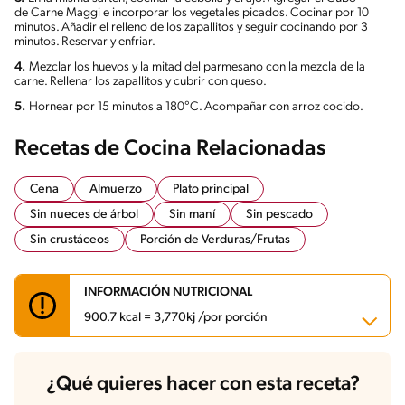
de Carne Maggi e incorporar los vegetales picados. Cocinar por 10
minutos. Añadir el relleno de los zapallitos y seguir cocinando por 3
minutos. Reservar y enfriar.
4.
Mezclar los huevos y la mitad del parmesano con la mezcla de la
carne. Rellenar los zapallitos y cubrir con queso.
5.
Hornear por 15 minutos a 180°C. Acompañar con arroz cocido.
Recetas de Cocina Relacionadas
Cena
Almuerzo
Plato principal
Sin nueces de árbol
Sin maní
Sin pescado
Sin crustáceos
Porción de Verduras/Frutas
INFORMACIÓN NUTRICIONAL
900.7 kcal = 3,770kj /por porción
Carbohidratos
153.7 g
¿Qué quieres hacer con esta receta?
Energía
900.7 kcal