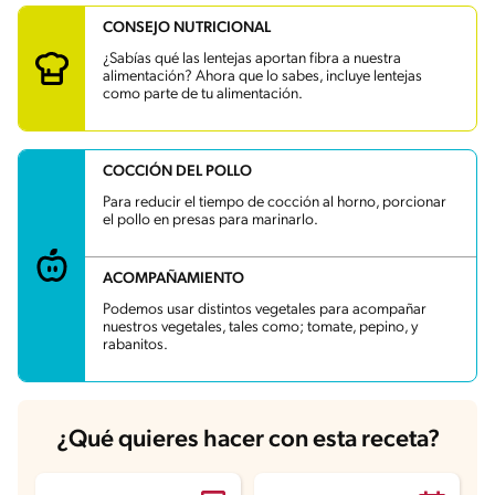
CONSEJO NUTRICIONAL
Carbohidratos
64.9 g
Energía
890.3 kcal
¿Sabías qué las lentejas aportan fibra a nuestra
Grasas
43 g
alimentación? Ahora que lo sabes, incluye lentejas
Fibra
6.7 g
como parte de tu alimentación.
Proteína
58.9 g
Grasas saturadas
11.2 g
Sodio
1368.5 mg
Azúcares
2 g
COCCIÓN DEL POLLO
Para reducir el tiempo de cocción al horno, porcionar
el pollo en presas para marinarlo.
ACOMPAÑAMIENTO
Podemos usar distintos vegetales para acompañar
nuestros vegetales, tales como; tomate, pepino, y
rabanitos.
¿Qué quieres hacer con esta receta?