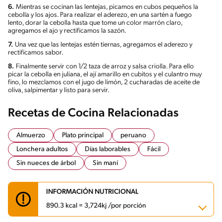
6.
Mientras se cocinan las lentejas, picamos en cubos pequeños la
cebolla y los ajos. Para realizar el aderezo, en una sartén a fuego
lento, dorar la cebolla hasta que tome un color marrón claro,
agregamos el ajo y rectificamos la sazón.
7.
Una vez que las lentejas estén tiernas, agregamos el aderezo y
rectificamos sabor.
8.
Finalmente servir con 1/2 taza de arroz y salsa criolla. Para ello
picar la cebolla en juliana, el ají amarillo en cubitos y el culantro muy
fino, lo mezclamos con el jugo de limón, 2 cucharadas de aceite de
oliva, salpimentar y listo para servir.
Recetas de Cocina Relacionadas
Almuerzo
Plato principal
peruano
Lonchera adultos
Días laborables
Fácil
Sin nueces de árbol
Sin maní
INFORMACIÓN NUTRICIONAL
890.3 kcal = 3,724kj /por porción