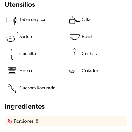
Utensílios
Tabla de picar
Olla
Sartén
Bowl
Cuchillo
Cuchara
Horno
Colador
Cuchara Ranurada
Ingredientes
Porciones: 8