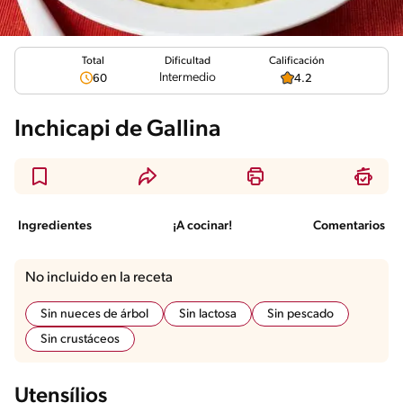
Total
Calificación
Dificultad
Intermedio
60
4.2
Inchicapi de Gallina
Ingredientes
¡A cocinar!
Comentarios
No incluido en la receta
Sin nueces de árbol
Sin lactosa
Sin pescado
Sin crustáceos
Utensílios