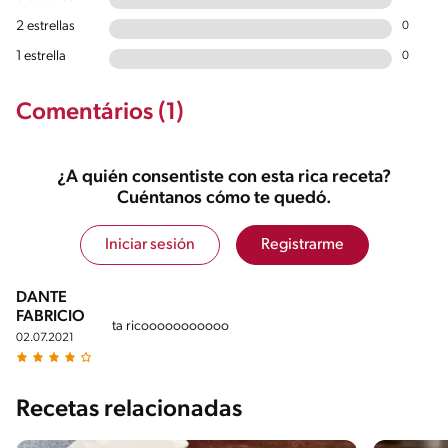
2 estrellas
0
1 estrella
0
Comentários (1)
¿A quién consentiste con esta rica receta?
Cuéntanos cómo te quedó.
Iniciar sesión
Registrarme
DANTE
FABRICIO
ta ricooooooooooo
02.07.2021
Recetas relacionadas