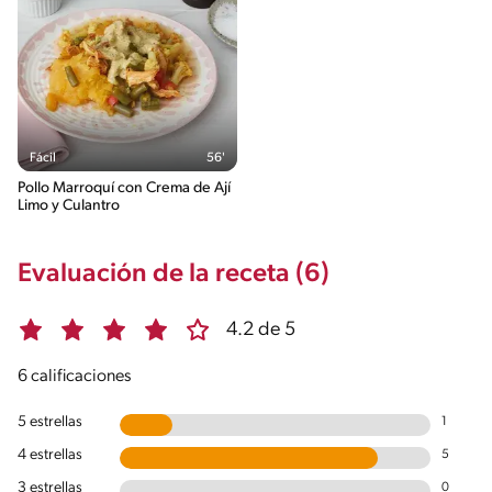
Fácil
56'
Pollo Marroquí con Crema de Ají
Limo y Culantro
Evaluación de la receta (6)
4.2 de 5
6 calificaciones
5 estrellas
1
4 estrellas
5
3 estrellas
0