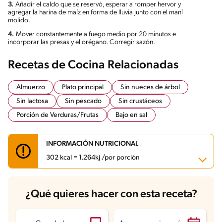
3.
Añadir el caldo que se reservó, esperar a romper hervor y
agregar la harina de maíz en forma de lluvia junto con el maní
molido.
4.
Mover constantemente a fuego medio por 20 minutos e
incorporar las presas y el orégano. Corregir sazón.
Recetas de Cocina Relacionadas
Almuerzo
Plato principal
Sin nueces de árbol
Sin lactosa
Sin pescado
Sin crustáceos
Porción de Verduras/Frutas
Bajo en sal
INFORMACIÓN NUTRICIONAL
302 kcal = 1,264kj /por porción
Carbohidratos
28.4 g
¿Qué quieres hacer con esta receta?
Energía
302 kcal
Grasas
12.2 g
Fibra
4.2 g
Proteína
20.2 g