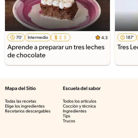
70'
Intermedio
187'
4.3
Aprende a preparar un tres leches
Tres Le
de chocolate
Mapa del Sitio
Escuela del sabor
Todas las recetas
Todos los artículos
Elige los ingredientes
Cocción y técnica
Recetarios descargables
Ingredientes
Tips
Trucos