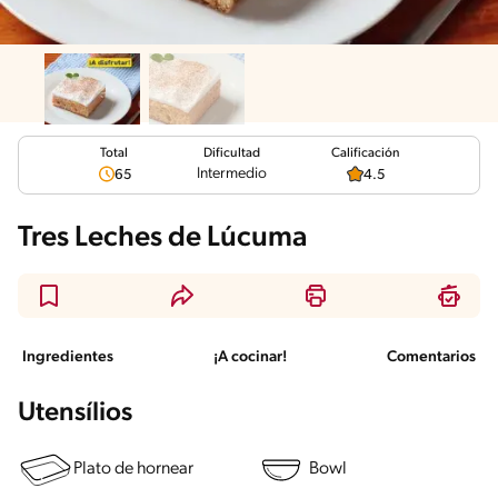
Total
Calificación
Dificultad
Intermedio
65
4.5
Tres Leches de Lúcuma
Ingredientes
¡A cocinar!
Comentarios
Utensílios
Plato de hornear
Bowl