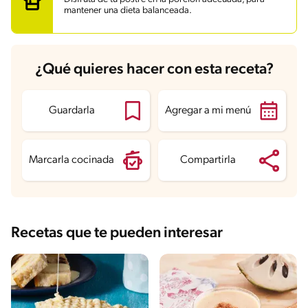
Grasas
5.2 g
mantener una dieta balanceada.
Fibra
0.3 g
Proteína
5.5 g
Grasas saturadas
2.2 g
Sodio
106.6 mg
Azúcares
18 g
¿Qué quieres hacer con esta receta?
Guardarla
Agregar a mi menú
Marcarla cocinada
Compartirla
Recetas que te pueden interesar