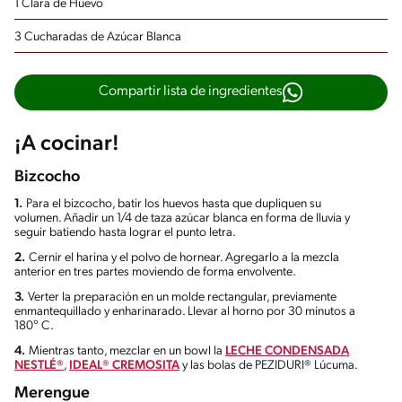
1 Clara de Huevo
3 Cucharadas de Azúcar Blanca
Compartir lista de ingredientes
¡A cocinar!
Bizcocho
1.
Para el bizcocho, batir los huevos hasta que dupliquen su
volumen. Añadir un 1/4 de taza azúcar blanca en forma de lluvia y
seguir batiendo hasta lograr el punto letra.
2.
Cernir el harina y el polvo de hornear. Agregarlo a la mezcla
anterior en tres partes moviendo de forma envolvente.
3.
Verter la preparación en un molde rectangular, previamente
enmantequillado y enharinarado. Llevar al horno por 30 minutos a
180° C.
4.
Mientras tanto, mezclar en un bowl la
LECHE CONDENSADA
NESTLÉ®
,
IDEAL® CREMOSITA
y las bolas de PEZIDURI® Lúcuma.
Merengue