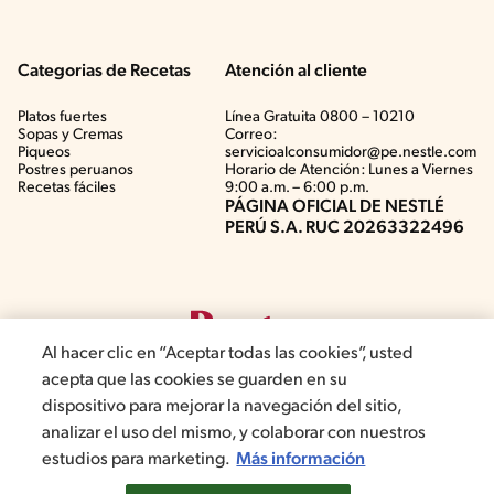
Categorias de Recetas
Atención al cliente
Platos fuertes
Línea Gratuita 0800 – 10210
Sopas y Cremas
Correo:
Piqueos
servicioalconsumidor@pe.nestle.com
Postres peruanos
Horario de Atención: Lunes a Viernes
Recetas fáciles
9:00 a.m. – 6:00 p.m.
PÁGINA OFICIAL DE NESTLÉ
PERÚ S.A. RUC 20263322496
Al hacer clic en “Aceptar todas las cookies”, usted
acepta que las cookies se guarden en su
dispositivo para mejorar la navegación del sitio,
analizar el uso del mismo, y colaborar con nuestros
©2019, Nestlé. Marcas registradas por Société del Produits Nestlé,
estudios para marketing.
Más información
S.A. Vevey (Suiza)