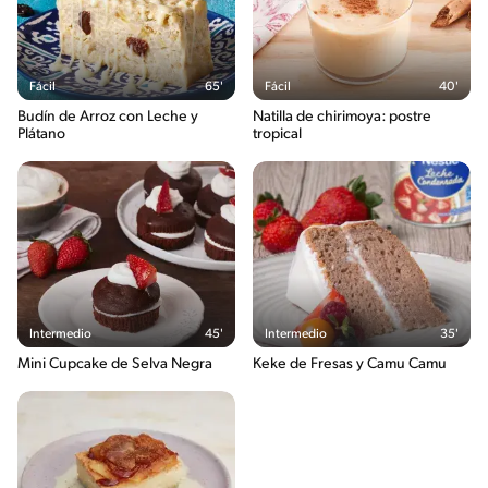
Fácil
65'
Fácil
40'
Budín de Arroz con Leche y
Natilla de chirimoya: postre
Plátano
tropical
Intermedio
45'
Intermedio
35'
Mini Cupcake de Selva Negra
Keke de Fresas y Camu Camu