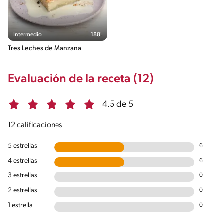
Intermedio
188'
Tres Leches de Manzana
Evaluación de la receta (12)
4.5 de 5
12 calificaciones
5 estrellas
6
4 estrellas
6
3 estrellas
0
2 estrellas
0
1 estrella
0