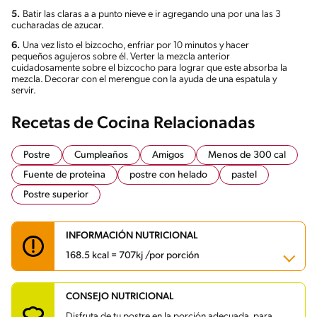
5.
Batir las claras a a punto nieve e ir agregando una por una las 3
cucharadas de azucar.
6.
Una vez listo el bizcocho, enfriar por 10 minutos y hacer
pequeños agujeros sobre él. Verter la mezcla anterior
cuidadosamente sobre el bizcocho para lograr que este absorba la
mezcla. Decorar con el merengue con la ayuda de una espatula y
servir.
Recetas de Cocina Relacionadas
Postre
Cumpleaños
Amigos
Menos de 300 cal
Fuente de proteina
postre con helado
pastel
Postre superior
INFORMACIÓN NUTRICIONAL
168.5 kcal = 707kj /por porción
CONSEJO NUTRICIONAL
Carbohidratos
24.9 g
Energía
168.5 kcal
Disfruta de tu postre en la porción adecuada, para