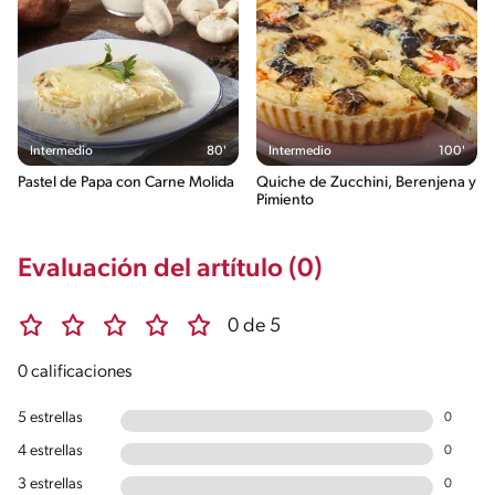
Intermedio
80'
Intermedio
100'
Pastel de Papa con Carne Molida
Quiche de Zucchini, Berenjena y
Pimiento
Evaluación del artítulo (0)
0 de 5
0 calificaciones
5 estrellas
0
4 estrellas
0
3 estrellas
0