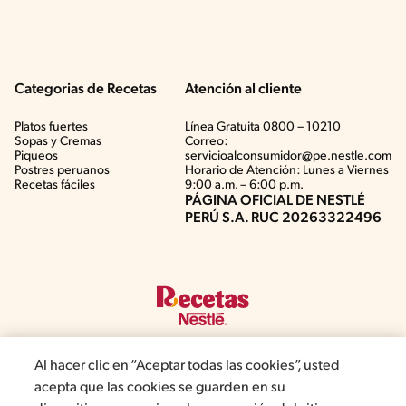
Categorias de Recetas
Atención al cliente
Platos fuertes
Línea Gratuita 0800 – 10210
Sopas y Cremas
Correo:
Piqueos
servicioalconsumidor@pe.nestle.com
Postres peruanos
Horario de Atención: Lunes a Viernes
Recetas fáciles
9:00 a.m. – 6:00 p.m.
PÁGINA OFICIAL DE NESTLÉ
PERÚ S.A. RUC 20263322496
Al hacer clic en “Aceptar todas las cookies”, usted
acepta que las cookies se guarden en su
©2019, Nestlé. Marcas registradas por Société del Produits Nestlé,