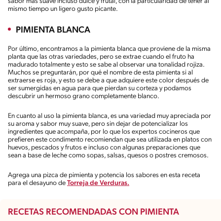
sabor más suave incluso dulce y frutal, con la particularidad de tener al
mismo tiempo un ligero gusto picante.
PIMIENTA BLANCA
Por último, encontramos a la pimienta blanca que proviene de la misma
planta que las otras variedades, pero se extrae cuando el fruto ha
madurado totalmente y esto se sabe al observar una tonalidad rojiza.
Muchos se preguntarán, por qué el nombre de esta pimienta si al
extraerse es roja, y esto se debe a que adquiere este color después de
ser sumergidas en agua para que pierdan su corteza y podamos
descubrir un hermoso grano completamente blanco.
En cuanto al uso la pimienta blanca, es una variedad muy apreciada por
su aroma y sabor muy suave, pero sin dejar de potencializar los
ingredientes que acompaña, por lo que los expertos cocineros que
prefieren este condimento recomiendan que sea utilizada en platos con
huevos, pescados y frutos e incluso con algunas preparaciones que
sean a base de leche como sopas, salsas, quesos o postres cremosos.
Agrega una pizca de pimienta y potencia los sabores en esta receta
para el desayuno de
Torreja de Verduras.
RECETAS RECOMENDADAS CON PIMIENTA