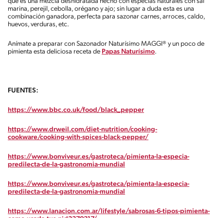
que es una mezcla deshidratada hecho con especias naturales con sal
marina, perejil, cebolla, orégano y ajo; sin lugar a duda esta es una
combinación ganadora, perfecta para sazonar carnes, arroces, caldo,
huevos, verduras, etc.
Anímate a preparar con Sazonador Naturísimo MAGGI® y un poco de
pimienta esta deliciosa receta de
Papas Naturísimo
.
FUENTES:
https://www.bbc.co.uk/food/black_pepper
https://www.drweil.com/diet-nutrition/cooking-
cookware/cooking-with-spices-black-pepper/
https://www.bonviveur.es/gastroteca/pimienta-la-especia-
predilecta-de-la-gastronomia-mundial
https://www.bonviveur.es/gastroteca/pimienta-la-especia-
predilecta-de-la-gastronomia-mundial
https://www.lanacion.com.ar/lifestyle/sabrosas-6-tipos-pimienta-