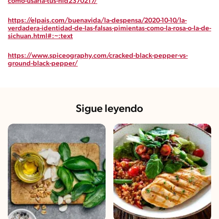
como-usarla-tus-nid2370217/
https://elpais.com/buenavida/la-despensa/2020-10-10/la-
verdadera-identidad-de-las-falsas-pimientas-como-la-rosa-o-la-de-
sichuan.html#:~:text
https://www.spiceography.com/cracked-black-pepper-vs-
ground-black-pepper/
Sigue leyendo