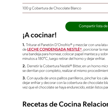
100 g Cobertura de Chocolate Blanco
Compartir lista de
¡A cocinar!
1.
Triturar el Panetón D'Onofrio® y mezclar con una lata
de
LECHE CONDENSADA NESTLÉ®
, porcionar la ma
una bandeja para hornear, colocar papel manteca y sobre el
minutos a 180°C, luego retirar del horno y dejar enfriar.
2.
Derretir la Cobertura Nestlé® Bitter, en un horno m
se derritan por completo, realizar el mismo procedimien
3.
Con ayuda de unos palitos parrilleros, pinchar los ca
dejar enfriar y decorar con la cobertura de chocolate bl
vez que el chocolate se haya endurecido, están listos para
Recetas de Cocina Relaci