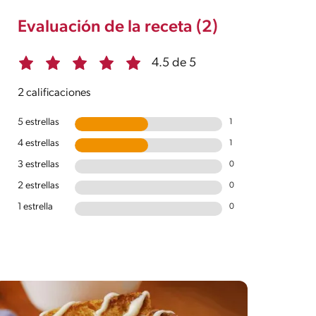
Evaluación de la receta (2)
4.5 de 5
2 calificaciones
5 estrellas
1
4 estrellas
1
3 estrellas
0
2 estrellas
0
1 estrella
0