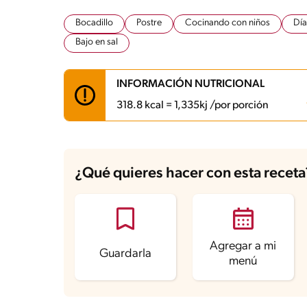
Bocadillo
Postre
Cocinando con niños
Día
Bajo en sal
INFORMACIÓN NUTRICIONAL
318.8 kcal = 1,335kj /por porción
Carbohidratos
47.8 g
Energía
318.8 kcal
¿Qué quieres hacer con esta receta
Grasas
11.2 g
Fibra
1.1 g
Proteína
6.6 g
Grasas saturadas
7.2 g
Sodio
106.5 mg
Azúcares
34.6 g
Agregar a mi
Guardarla
menú