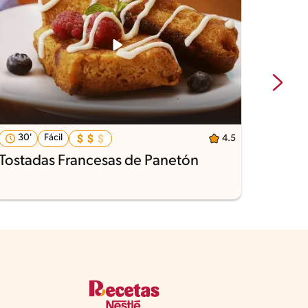
30'
Fácil
38'
4.5
Tostadas Francesas de Panetón
Alfaj