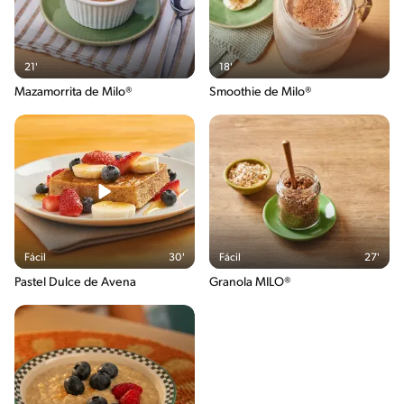
21'
18'
Mazamorrita de Milo®
Smoothie de Milo®
Fácil
30'
Fácil
27'
Pastel Dulce de Avena
Granola MILO®