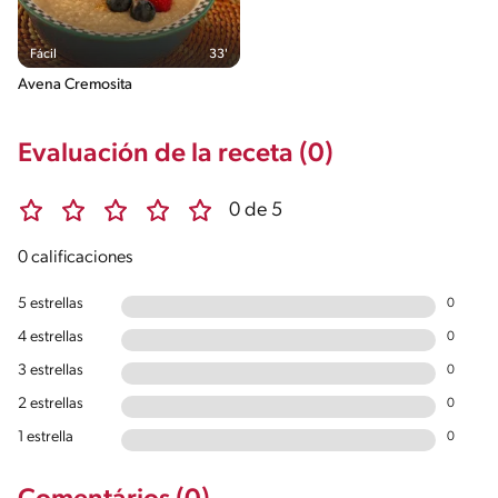
Fácil
33'
Avena Cremosita
Evaluación de la receta (0)
0 de 5
0 calificaciones
5 estrellas
0
4 estrellas
0
3 estrellas
0
2 estrellas
0
1 estrella
0