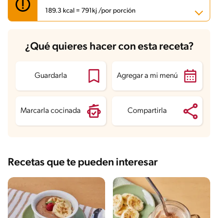
189.3 kcal = 791kj /por porción
Carbohidratos
22.3 g
¿Qué quieres hacer con esta receta?
Energía
189.3 kcal
Grasas
6.6 g
Fibra
5.3 g
Proteína
9.7 g
Guardarla
Agregar a mi menú
Grasas saturadas
2.1 g
Sodio
110.2 mg
Azúcares
14.2 g
Marcarla cocinada
Compartirla
Recetas que te pueden interesar