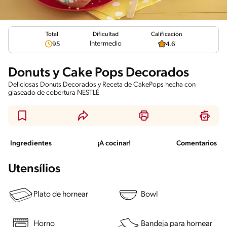
Total
Calificación
Dificultad
Intermedio
95
4.6
Donuts y Cake Pops Decorados
Deliciosas Donuts Decorados y Receta de CakePops hecha con
glaseado de cobertura NESTLÉ
Ingredientes
¡A cocinar!
Comentarios
Utensílios
Plato de hornear
Bowl
Horno
Bandeja para hornear