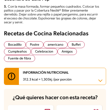
5.
Con la masa formada, formar pequeños cuadrados. Colocar los
palitos y pasar por la Cobertura Nestlé® Bitter previamente
derretido. Dejar sobre una rejilla o papel pergamino, para escurrir
el exceso de chocolate. Espolvorear las grajeas de colores, dejar
secar y servir.
Recetas de Cocina Relacionadas
Bocadillo
Postre
americano
Buffet
Cumpleaños
Celebracion
Amigos
Fuente de fibra
INFORMACIÓN NUTRICIONAL
312.3 kcal = 1,305kj /por porción
Carbohidratos
49.7 g
¿Qué quieres hacer con esta receta?
Energía
312.3 kcal
Grasas
10.6 g
Fibra
4.7 g