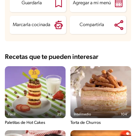
Proteína
6.8 g
Guardarla
Agregar a mi menú
Grasas saturadas
7 g
Sodio
236.7 mg
Azúcares
23.6 g
Marcarla cocinada
Compartirla
Recetas que te pueden interesar
Fácil
25'
Intermedio
104'
Paletitas de Hot Cakes
Torta de Churros