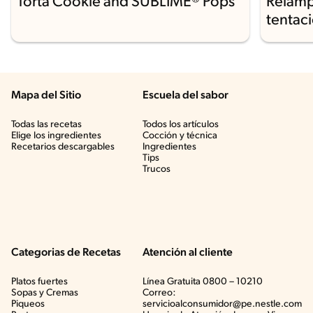
Torta Cookie and SUBLIME® Pops
Relámp
tentac
Mapa del Sitio
Escuela del sabor
Todas las recetas
Todos los artículos
Elige los ingredientes
Cocción y técnica
Recetarios descargables
Ingredientes
Tips
Trucos
Categorias de Recetas
Atención al cliente
Platos fuertes
Línea Gratuita 0800 – 10210
Sopas y Cremas
Correo:
Piqueos
servicioalconsumidor@pe.nestle.com