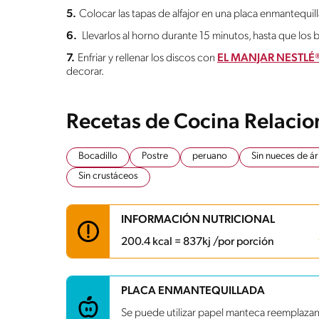
5.
Colocar las tapas de alfajor en una placa enmantequil
6.
Llevarlos al horno durante 15 minutos, hasta que los
7.
Enfriar y rellenar los discos con
EL MANJAR NESTLÉ
decorar.
Recetas de Cocina Relaci
Bocadillo
Postre
peruano
Sin nueces de á
Sin crustáceos
INFORMACIÓN NUTRICIONAL
200.4 kcal = 837kj /por porción
Carbohidratos
24.8 g
PLACA ENMANTEQUILLADA
Energía
200.4 kcal
Se puede utilizar papel manteca reemplaza
Grasas
9.9 g