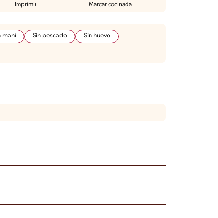
Imprimir
Marcar cocinada
n maní
Sin pescado
Sin huevo