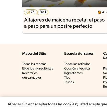
75'
Fácil
4.6
Alfajores de maicena receta: el paso
a paso para un postre perfecto
Mapa del Sitio
Escuela del sabor
Ca
Re
Todas las recetas
Todos los artículos
Elige los ingredientes
Cocción y técnica
Pl
Recetarios
Ingredientes
So
descargables
Tips
Pi
Trucos
Po
Re
Al hacer clic en “Aceptar todas las cookies”, usted acepta qu
©2019, Nestlé. Marcas registradas por Société del Prod