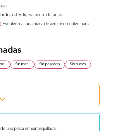
lada.
 bordes estén ligeramente dorados.
®
. Espolvorear una pizca de azúcar en polvo para
onadas
rbol
Sin maní
Sin pescado
Sin huevo
ndo una placa enmantequillada.