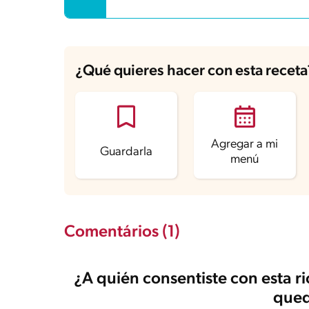
Fibra
1.4 g
Proteína
3.1 g
Grasas saturadas
2.4 g
Sodio
83 mg
¿Qué quieres hacer con esta receta
Agregar a mi
Guardarla
menú
Comentários (1)
¿A quién consentiste con esta r
qued