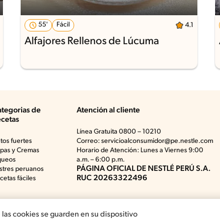
55'
Fácil
4.1
Alfajores Rellenos de Lúcuma
tegorias de
Atención al cliente
cetas
Línea Gratuita 0800 – 10210
atos fuertes
Correo: servicioalconsumidor@pe.nestle.com
pas y Cremas
Horario de Atención: Lunes a Viernes 9:00
queos
a.m. – 6:00 p.m.
PÁGINA OFICIAL DE NESTLÉ PERÚ S.A.
stres peruanos
RUC 20263322496
cetas fáciles
e las cookies se guarden en su dispositivo
Términos y Condiciones de Promociones
Aviso d
uits