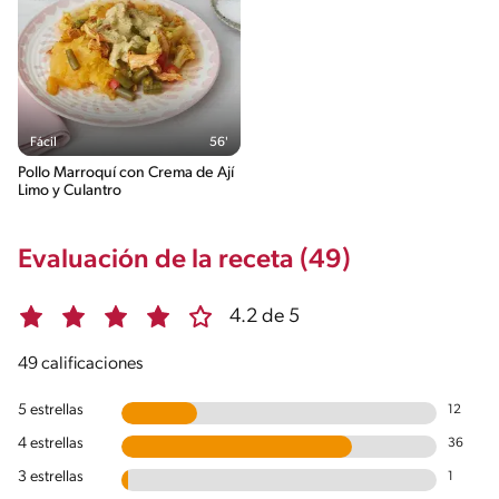
Fácil
56'
Pollo Marroquí con Crema de Ají
Limo y Culantro
Evaluación de la receta (49)
4.2 de 5
49 calificaciones
5 estrellas
12
4 estrellas
36
3 estrellas
1