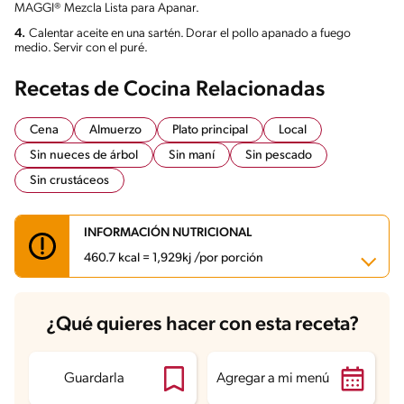
MAGGI® Mezcla Lista para Apanar.
4.
Calentar aceite en una sartén. Dorar el pollo apanado a fuego
medio. Servir con el puré.
Recetas de Cocina Relacionadas
Cena
Almuerzo
Plato principal
Local
Sin nueces de árbol
Sin maní
Sin pescado
Sin crustáceos
INFORMACIÓN NUTRICIONAL
460.7 kcal = 1,929kj /por porción
Carbohidratos
53.2 g
¿Qué quieres hacer con esta receta?
Energía
460.7 kcal
Grasas
11.8 g
Fibra
1.4 g
Proteína
34.4 g
Guardarla
Agregar a mi menú
Grasas saturadas
3.5 g
Sodio
1082.5 mg