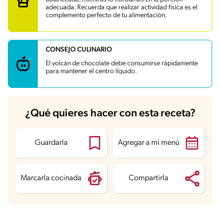
Fibra
0.8 g
adecuada. Recuerda que realizar actividad física es el
Proteína
3.4 g
complemento perfecto de tu alimentación.
Grasas saturadas
2.7 g
Sodio
34.6 mg
Azúcares
11.6 g
CONSEJO CULINARIO
El volcán de chocolate debe consumirse rápidamente
para mantener el centro líquido.
¿Qué quieres hacer con esta receta?
Guardarla
Agregar a mi menú
Marcarla cocinada
Compartirla