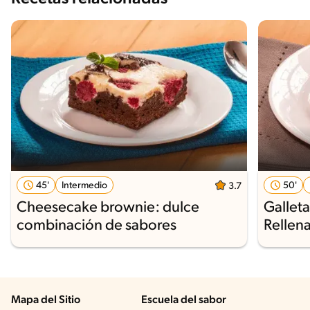
45'
Intermedio
50'
3.7
Cheesecake brownie: dulce
Gallet
combinación de sabores
Rellen
Mapa del Sitio
Escuela del sabor