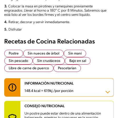
3.
Colocar la masa en pirotines y ramequines previamente
engrasados. Llevar al horno a 180° C por 8 Minutos. Sabremos que
está listo al ver los bordes firmes y el centro semi liquido.
4.
Retirar, decorar y servir inmediatamente.
5.
Disfrutar
Recetas de Cocina Relacionadas
Postre
Sin nueces de árbol
Sin maní
Sin pescado
Sin crustáceos
Bajo en sal
Libre de carne de puerco
Pescetarian
INFORMACIÓN NUTRICIONAL
148.4 kcal = 619kj /por porción
CONSEJO NUTRICIONAL
Carbohidratos
15.1 g
Energía
148.4 kcal
Un postre puede estar dentro de una alimentación
Grasas
8.2 g
balanceada, mientras lo consumas en la porción