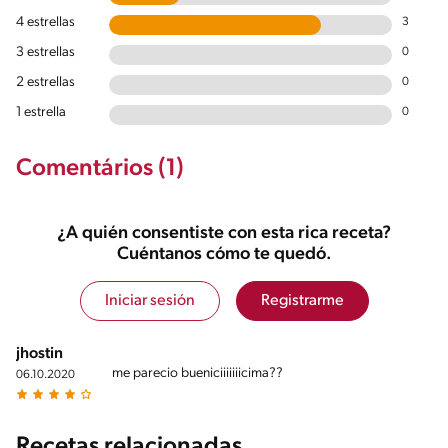
4 estrellas
3
3 estrellas
0
2 estrellas
0
1 estrella
0
Comentários (1)
¿A quién consentiste con esta rica receta?
Cuéntanos cómo te quedó.
Iniciar sesión
Registrarme
jhostin
me parecio bueniciiiiiiicima??
06.10.2020
Recetas relacionadas