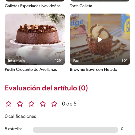
Galletas Especiadas Navideñas
Torta Galleta
Intermedio
129'
Fácil
80'
Pudín Crocante de Avellanas
Brownie Bowl con Helado
Evaluación del artítulo (0)
0 de 5
0 calificaciones
5 estrellas
0