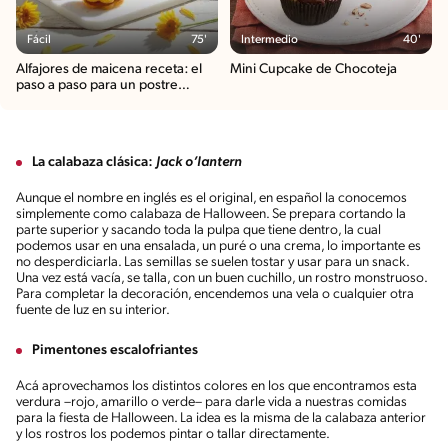
Fácil
75'
Intermedio
40'
Alfajores de maicena receta: el
Mini Cupcake de Chocoteja
paso a paso para un postre
perfecto
La calabaza clásica:
Jack o’lantern
Aunque el nombre en inglés es el original, en español la conocemos
simplemente como calabaza de Halloween. Se prepara cortando la
parte superior y sacando toda la pulpa que tiene dentro, la cual
podemos usar en una ensalada, un puré o una crema, lo importante es
no desperdiciarla. Las semillas se suelen tostar y usar para un snack.
Una vez está vacía, se talla, con un buen cuchillo, un rostro monstruoso.
Para completar la decoración, encendemos una vela o cualquier otra
fuente de luz en su interior.
Pimentones escalofriantes
Acá aprovechamos los distintos colores en los que encontramos esta
verdura –rojo, amarillo o verde– para darle vida a nuestras comidas
para la fiesta de Halloween. La idea es la misma de la calabaza anterior
y los rostros los podemos pintar o tallar directamente.