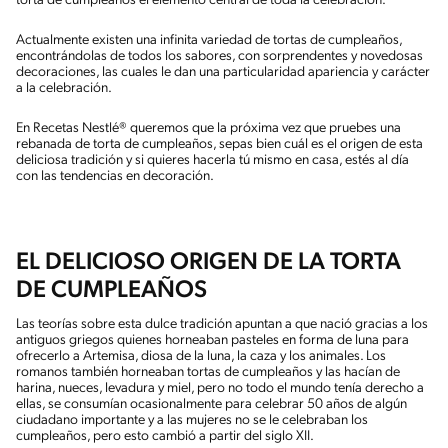
torta de cumpleaños el elemento central de toda la celebración.
Actualmente existen una infinita variedad de tortas de cumpleaños,
encontrándolas de todos los sabores, con sorprendentes y novedosas
decoraciones, las cuales le dan una particularidad apariencia y carácter
a la celebración.
En Recetas Nestlé® queremos que la próxima vez que pruebes una
rebanada de torta de cumpleaños, sepas bien cuál es el origen de esta
deliciosa tradición y si quieres hacerla tú mismo en casa, estés al día
con las tendencias en decoración.
EL DELICIOSO ORIGEN DE LA TORTA
DE CUMPLEAÑOS
Las teorías sobre esta dulce tradición apuntan a que nació gracias a los
antiguos griegos quienes horneaban pasteles en forma de luna para
ofrecerlo a Artemisa, diosa de la luna, la caza y los animales. Los
romanos también horneaban tortas de cumpleaños y las hacían de
harina, nueces, levadura y miel, pero no todo el mundo tenía derecho a
ellas, se consumían ocasionalmente para celebrar 50 años de algún
ciudadano importante y a las mujeres no se le celebraban los
cumpleaños, pero esto cambió a partir del siglo XII.