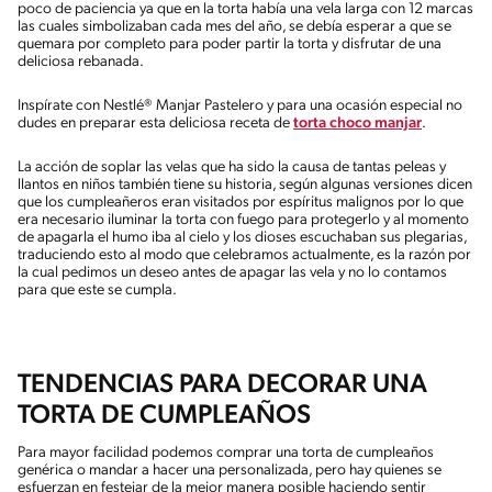
poco de paciencia ya que en la torta había una vela larga con 12 marcas
las cuales simbolizaban cada mes del año, se debía esperar a que se
quemara por completo para poder partir la torta y disfrutar de una
deliciosa rebanada.
Inspírate con Nestlé® Manjar Pastelero y para una ocasión especial no
dudes en preparar esta deliciosa receta de
torta choco manjar
.
La acción de soplar las velas que ha sido la causa de tantas peleas y
llantos en niños también tiene su historia, según algunas versiones dicen
que los cumpleañeros eran visitados por espíritus malignos por lo que
era necesario iluminar la torta con fuego para protegerlo y al momento
de apagarla el humo iba al cielo y los dioses escuchaban sus plegarias,
traduciendo esto al modo que celebramos actualmente, es la razón por
la cual pedimos un deseo antes de apagar las vela y no lo contamos
para que este se cumpla.
TENDENCIAS PARA DECORAR UNA
TORTA DE CUMPLEAÑOS
Para mayor facilidad podemos comprar una torta de cumpleaños
genérica o mandar a hacer una personalizada, pero hay quienes se
esfuerzan en festejar de la mejor manera posible haciendo sentir