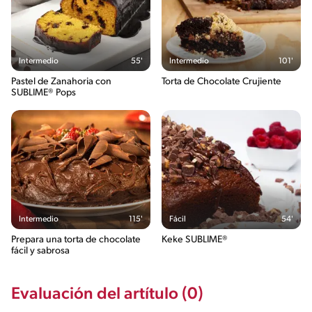
Intermedio
55'
Intermedio
101'
Pastel de Zanahoria con
Torta de Chocolate Crujiente
SUBLIME® Pops
Intermedio
115'
Fácil
54'
Prepara una torta de chocolate
Keke SUBLIME®
fácil y sabrosa
Evaluación del artítulo (0)