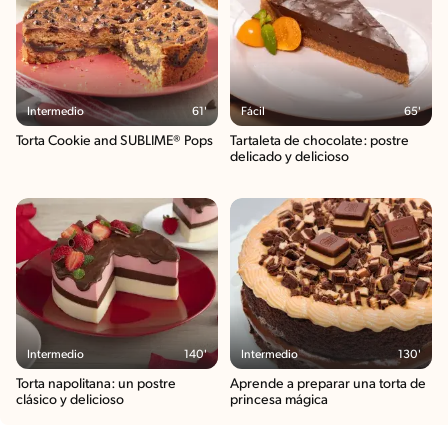
Intermedio
61'
Fácil
65'
Torta Cookie and SUBLIME® Pops
Tartaleta de chocolate: postre
delicado y delicioso
Intermedio
140'
Intermedio
130'
Torta napolitana: un postre
Aprende a preparar una torta de
clásico y delicioso
princesa mágica