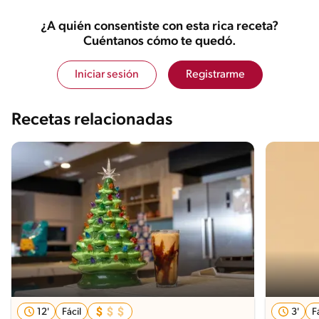
¿A quién consentiste con esta rica receta?
Cuéntanos cómo te quedó.
Iniciar sesión
Registrarme
Recetas relacionadas
12'
Fácil
3'
F