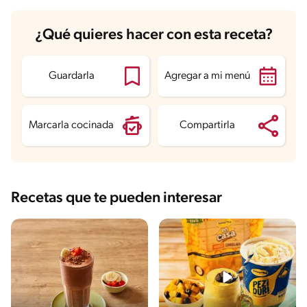
Carbohidratos
46.5 g
¿Qué quieres hacer con esta receta?
Energía
250.5 kcal
Grasas
5.4 g
Fibra
2.6 g
Proteína
6.7 g
Guardarla
Agregar a mi menú
Grasas saturadas
3.2 g
Sodio
151.5 mg
Azúcares
22.3 g
Marcarla cocinada
Compartirla
Recetas que te pueden interesar