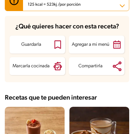
125 kcal = 523kj /por porción
Carbohidratos
15.1 g
¿Qué quieres hacer con esta receta?
Energía
125 kcal
Grasas
4.3 g
Fibra
2.4 g
Proteína
6 g
Guardarla
Agregar a mi menú
Grasas saturadas
2.4 g
Sodio
150.2 mg
Azúcares
9.1 g
Marcarla cocinada
Compartirla
Recetas que te pueden interesar