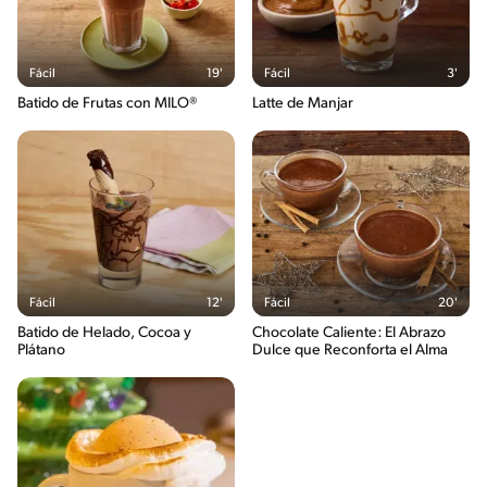
Fácil
19'
Fácil
3'
Batido de Frutas con MILO®
Latte de Manjar
Fácil
12'
Fácil
20'
Batido de Helado, Cocoa y
Chocolate Caliente: El Abrazo
Plátano
Dulce que Reconforta el Alma