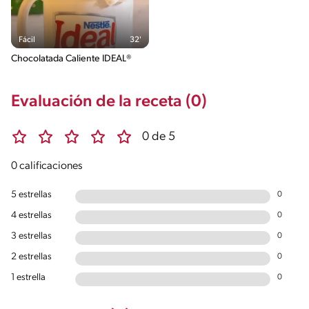
Fácil
32'
Chocolatada Caliente IDEAL®
Evaluación de la receta (0)
0 de 5
0 calificaciones
5 estrellas
0
4 estrellas
0
3 estrellas
0
2 estrellas
0
1 estrella
0