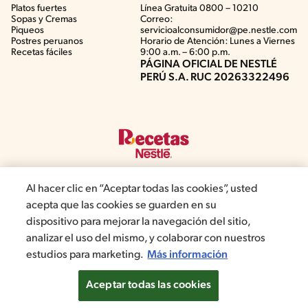
Platos fuertes
Línea Gratuita 0800 – 10210
Sopas y Cremas
Correo:
Piqueos
servicioalconsumidor@pe.nestle.com
Postres peruanos
Horario de Atención: Lunes a Viernes
Recetas fáciles
9:00 a.m. – 6:00 p.m.
PÁGINA OFICIAL DE NESTLÉ
PERÚ S.A. RUC 20263322496
Al hacer clic en “Aceptar todas las cookies”, usted
acepta que las cookies se guarden en su
©2019, Nestlé. Marcas registradas por Société del Produits Nestlé,
dispositivo para mejorar la navegación del sitio,
S.A. Vevey (Suiza)
analizar el uso del mismo, y colaborar con nuestros
estudios para marketing.
Más información
Términos y Condiciones de Promociones
Aviso de privacidad
Términos y Condiciones de Web
Normas de convivencia
Configuración de cookies
Aceptar todas las cookies