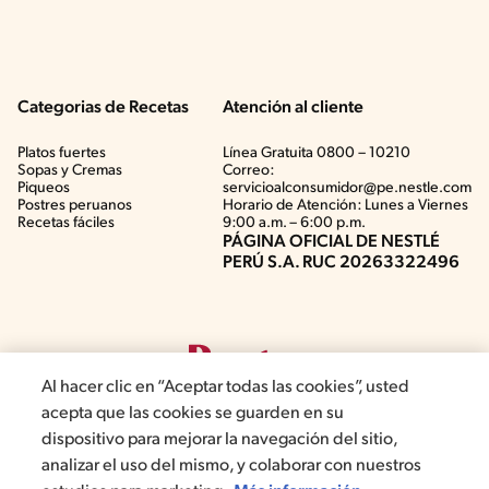
Categorias de Recetas
Atención al cliente
Platos fuertes
Línea Gratuita 0800 – 10210
Sopas y Cremas
Correo:
Piqueos
servicioalconsumidor@pe.nestle.com
Postres peruanos
Horario de Atención: Lunes a Viernes
Recetas fáciles
9:00 a.m. – 6:00 p.m.
PÁGINA OFICIAL DE NESTLÉ
PERÚ S.A. RUC 20263322496
Al hacer clic en “Aceptar todas las cookies”, usted
acepta que las cookies se guarden en su
dispositivo para mejorar la navegación del sitio,
analizar el uso del mismo, y colaborar con nuestros
©2019, Nestlé. Marcas registradas por Société del Produits Nestlé,