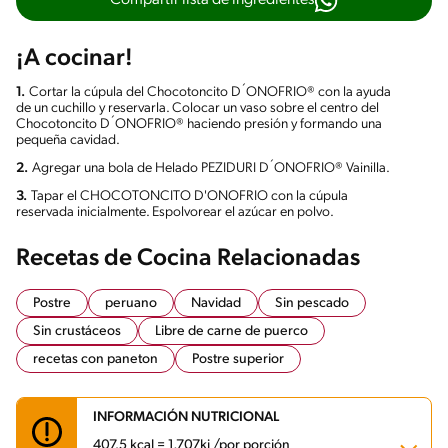
Compartir lista de ingredientes
¡A cocinar!
1.
Cortar la cúpula del Chocotoncito D´ONOFRIO® con la ayuda
de un cuchillo y reservarla. Colocar un vaso sobre el centro del
Chocotoncito D´ONOFRIO® haciendo presión y formando una
pequeña cavidad.
2.
Agregar una bola de Helado PEZIDURI D´ONOFRIO® Vainilla.
3.
Tapar el CHOCOTONCITO D'ONOFRIO con la cúpula
reservada inicialmente. Espolvorear el azúcar en polvo.
Recetas de Cocina Relacionadas
Postre
peruano
Navidad
Sin pescado
Sin crustáceos
Libre de carne de puerco
recetas con paneton
Postre superior
INFORMACIÓN NUTRICIONAL
407.5 kcal = 1,707kj /por porción