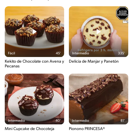
Fácil
45'
Intermedio
335'
Kekito de Chocolate con Avena y
Delicia de Manjar y Panetón
Pecanas
Intermedio
40'
Intermedio
81'
Mini Cupcake de Chocoteja
Pionono PRINCESA®