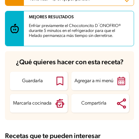
MEJORES RESULTADOS
Carbohidratos
54.3 g
Energía
407.5 kcal
Enfríar previamente el Chocotoncito D´ONOFRIO®
Grasas
18.3 g
durante 5 minutos en el refrigerador para que el
Fibra
1.2 g
Helado permanezca más tiempo sin derretirse.
Proteína
6.5 g
Grasas saturadas
9.2 g
Sodio
175.1 mg
Azúcares
28.6 g
¿Qué quieres hacer con esta receta?
Guardarla
Agregar a mi menú
Marcarla cocinada
Compartirla
Recetas que te pueden interesar