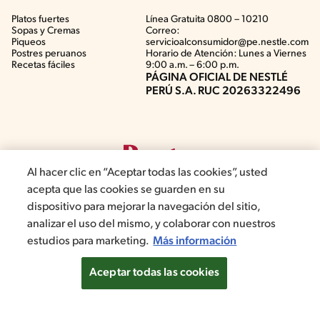
Platos fuertes
Línea Gratuita 0800 – 10210
Sopas y Cremas
Correo:
Piqueos
servicioalconsumidor@pe.nestle.com
Postres peruanos
Horario de Atención: Lunes a Viernes
Recetas fáciles
9:00 a.m. – 6:00 p.m.
PÁGINA OFICIAL DE NESTLÉ
PERÚ S.A. RUC 20263322496
Al hacer clic en “Aceptar todas las cookies”, usted
acepta que las cookies se guarden en su
dispositivo para mejorar la navegación del sitio,
analizar el uso del mismo, y colaborar con nuestros
©2019, Nestlé. Marcas registradas por Société del Produits Nestlé,
estudios para marketing.
Más información
S.A. Vevey (Suiza)
Aceptar todas las cookies
Términos y Condiciones de Promociones
Aviso de privacidad
Términos y Condiciones de Web
Normas de convivencia
Configuración de cookies