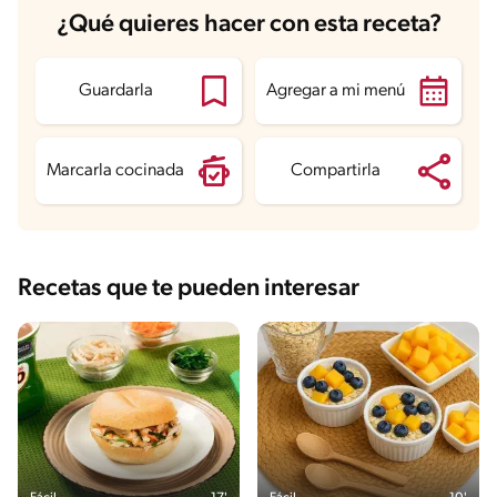
Carbohidratos
48.4 g
¿Qué quieres hacer con esta receta?
Energía
247.4 kcal
Grasas
3.3 g
Fibra
6.2 g
Proteína
7.9 g
Guardarla
Agregar a mi menú
Grasas saturadas
0.4 g
Sodio
14.1 mg
Azúcares
14.6 g
Marcarla cocinada
Compartirla
Recetas que te pueden interesar