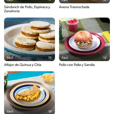
Fácil
17'
Fácil
10'
Sándwich de Pollo, Espinaca y
Avena Trasnochada
Zanahoria
Fácil
75'
Fácil
12'
Alfajor de Quinua y Chía
Pollo con Palta y Sandía
Fácil
18'