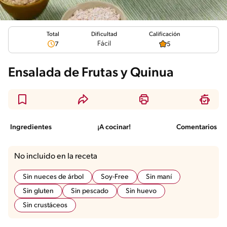
Total
Calificación
Dificultad
Fácil
7
5
Ensalada de Frutas y Quinua
Ingredientes
¡A cocinar!
Comentarios
No incluido en la receta
Sin nueces de árbol
Soy-Free
Sin maní
Sin gluten
Sin pescado
Sin huevo
Sin crustáceos