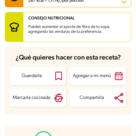
267 kcal = 1,117kj /por porción
CONSEJO NUTRICIONAL
Carbohidratos
29.6 g
Energía
267 kcal
Puedes aumentar el aporte de fibra de tu sopa,
Grasas
5.7 g
agregando las verduras de tu preferencia.
Fibra
1.3 g
Proteína
24.8 g
Grasas saturadas
1.9 g
Sodio
912.9 mg
Azúcares
1.3 g
¿Qué quieres hacer con esta receta?
Guardarla
Agregar a mi menú
Marcarla cocinada
Compartirla