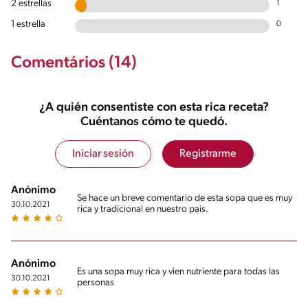
2 estrellas
1
Sugar
1 estrella
0
1g / 0%
Sodio
912g / 0%
Comentários (14)
Salt
2.2g / %
¿A quién consentiste con esta rica receta?
Cuéntanos cómo te quedó.
Iniciar sesión
Registrarme
Anónimo
Se hace un breve comentario de esta sopa que es muy
30.10.2021
rica y tradicional en nuestro pais.
Anónimo
Es una sopa muy rica y vien nutriente para todas las
30.10.2021
personas